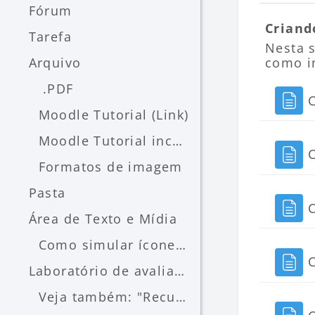
Fórum
Criand
Tarefa
Nesta 
Arquivo
como in
.PDF
Moodle Tutorial (Link)
Moodle Tutorial incorporado
Formatos de imagem
Pasta
Área de Texto e Mídia
Como simular ícones do Moodle
Laboratório de avaliação
Veja também: "Recurso Laboratório de avaliação (professor) - LAE/FEAUSP"