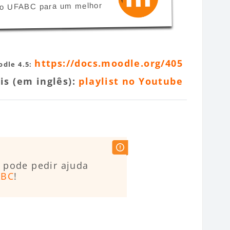
sso UFABC para um melhor
https://docs.moodle.org/405
dle 4.5:
ais (em inglês):
playlist no Youtube
 pode pedir ajuda
ABC
!