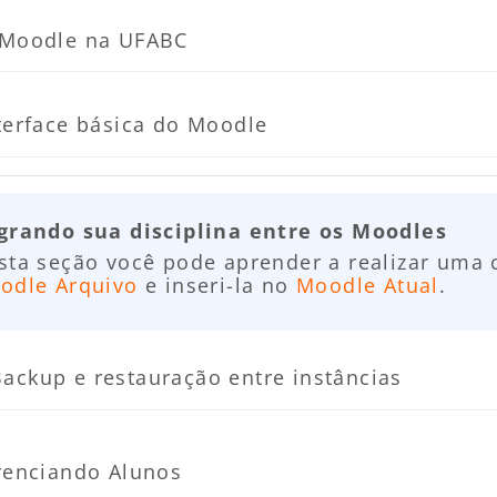
Página
Moodle na UFABC
Página
terface básica do Moodle
grando sua disciplina entre os Moodles
sta seção você pode aprender a realizar uma c
odle Arquivo
e inseri-la no
Moodle Atual
.
Página
Backup e restauração entre instâncias
renciando Alunos
r