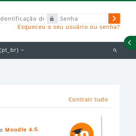
ificação
Senha
Acessa
Esqueceu o seu usuário ou senha?
rio
Ab
pt_br)‎
Buscar
cursos
Contrair tudo
.
Moodle 4.5
 o