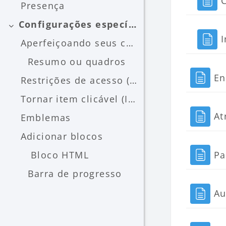
Presença
Configurações específicas
Contrair
I
Aperfeiçoando seus conhecimentos Conheça um pouco ...
Resumo ou quadros
En
Restrições de acesso (condições)
Tornar item clicável (ImageMap)
At
Emblemas
Adicionar blocos
Bloco HTML
Pa
Barra de progresso
Au