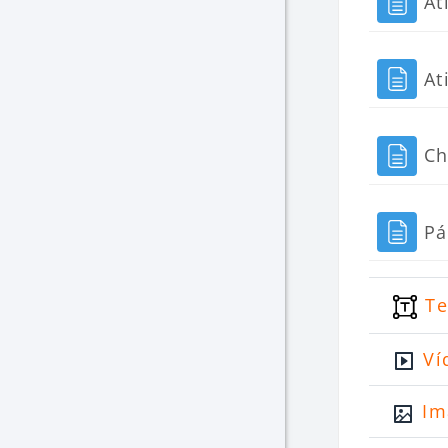
At
At
Ch
Pá
Te
Ví
Im