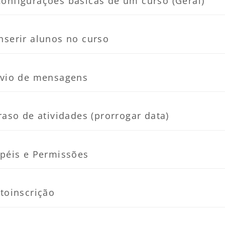
Configurações básicas de um curso (Geral)
Página
nserir alunos no curso
Página
vio de mensagens
Página
raso de atividades (prorrogar data)
Página
péis e Permissões
Página
toinscrição