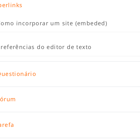
erlinks
Página
Como incorporar um site (embeded)
Página
referências do editor de texto
uestionário
órum
arefa