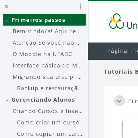
Ir para o conteúdo principal
Primeiros passos
Contrair
Bem-vindo/a! Aqui reunimos tutoriais sobre o Moodl...
Atenção!Se você não encontrar o que procura, pode ...
Página ini
O Moodle na UFABC
Interface básica do Moodle
Tutoriais 
Migrando sua disciplina entre os Moodles Nesta seç...
Backup e restauração entre instâncias
Blocos
Contorn
Gerenciando Alunos
Pri
Contrair
Contrai
Criando Cursos e Inserindo os Alunos Nesta seção v...
Como criar um curso
Como copiar um curso