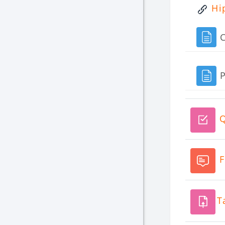
Hip
P
Q
F
T