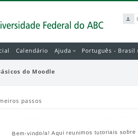
Ident
de
usuá
cial
Calendário
Ajuda
Português - Brasil ‎(
Básicos do Moodle
o da seção
meiros passos
r
Bem-vindo/a! Aqui reunimos tutoriais sobre