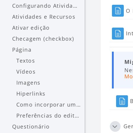
Configurando Atividades e Recursos do curso Entend...
O 
Atividades e Recursos
Ativar edição
In
Checagem (checkbox)
Página
Textos
Mi
Ne
Vídeos
Mo
Imagens
Hiperlinks
Como incorporar um site (embeded)
Preferências do editor de texto
Ge
Questionário
Contrai