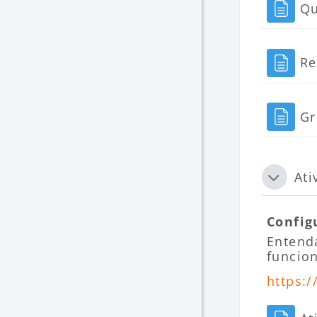
Qu
Re
Gr
Ati
Contrai
Config
Entend
funcio
https:/