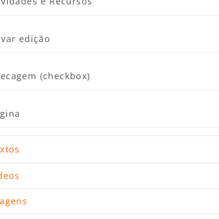
Página
ividades e Recursos
Página
ivar edição
Página
ecagem (checkbox)
gina
xtos
deos
agens