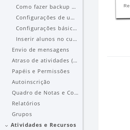
Re
Como fazer backup de um curso
Configurações de um curso
Configurações básicas de um curso (Geral)
Inserir alunos no curso
Envio de mensagens
Atraso de atividades (prorrogar data)
Papéis e Permissões
Autoinscrição
Quadro de Notas e Conceitos
Relatórios
Grupos
Atividades e Recursos
Contrair