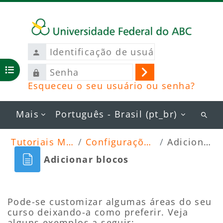
Ir para o conteúdo principal
Identificação
de
Senha
usuário
Abrir índice do curso
Acessar
Esqueceu o seu usuário ou senha?
Mais
Português - Brasil ‎(pt_br)‎
Busc
curs
Tutoriais Moodle 2026
Configurações específicas
Adicionar blocos
Adicionar blocos
Blocos
Condições de conclusão
Pode-se customizar algumas áreas do seu
curso deixando-a como preferir. Veja
alguns exemplos a seguir: