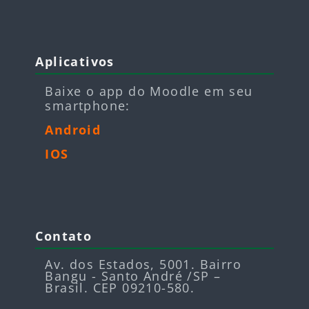
Blocos
Pular Aplicativos
Aplicativos
Baixe o app do Moodle em seu
smartphone:
Android
IOS
Blocos
Pular Contato
Contato
Av. dos Estados, 5001. Bairro
Bangu - Santo André /SP –
Brasil. CEP 09210-580.