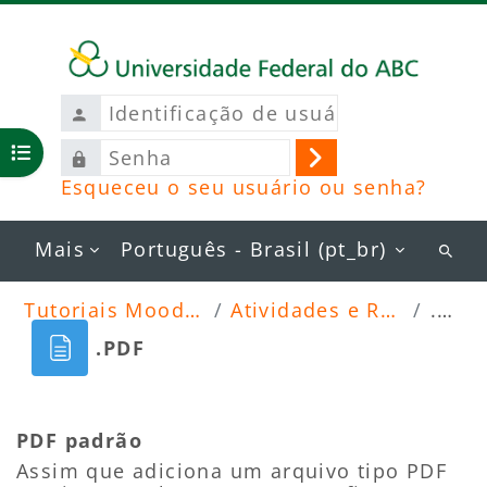
Ir para o conteúdo principal
Identificação
de
Senha
usuário
Abrir índice do curso
Acessar
Esqueceu o seu usuário ou senha?
Mais
Português - Brasil ‎(pt_br)‎
Busc
curs
Tutoriais Moodle 2026
Atividades e Recursos
.PDF
.PDF
Blocos
Condições de conclusão
PDF padrão
Assim que adiciona um arquivo tipo PDF