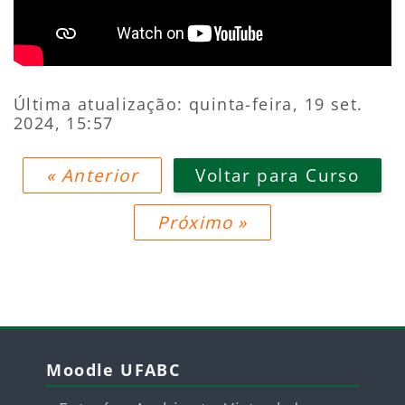
Última atualização: quinta-feira, 19 set.
2024, 15:57
Blocos
« Anterior
Voltar para Curso
Próximo »
Blocos
Pular Moodle UFABC
Moodle UFABC