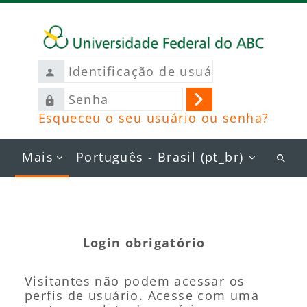
Ir para o conteúdo principal
Identificação
de
Senha
usuário
Acessar
Esqueceu o seu usuário ou senha?
Mais
Português - Brasil ‎(pt_br)‎
Busc
curs
Login obrigatório
Visitantes não podem acessar os
perfis de usuário. Acesse com uma