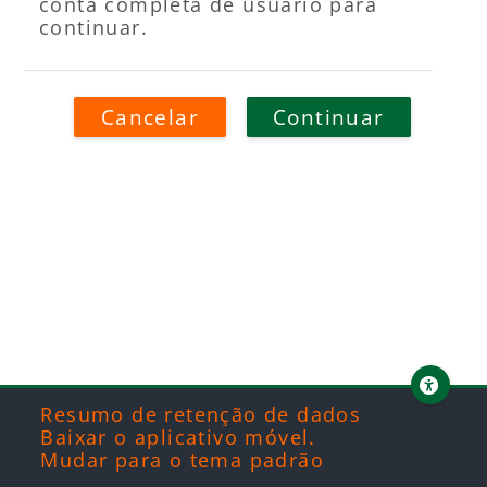
conta completa de usuário para
continuar.
Cancelar
Continuar
Blocos
Blocos
Blocos
Blocos
Resumo de retenção de dados
Baixar o aplicativo móvel.
Mudar para o tema padrão