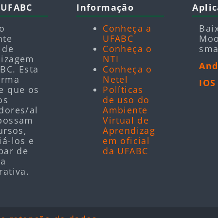
 UFABC
Informação
Aplic
 o
Conheça a
Bai
nte
UFABC
Moo
 de
Conheça o
sma
dizagem
NTI
And
BC. Esta
Conheça o
orma
Netel
IOS
e que os
Políticas
os
de uso do
dores/al
Ambiente
 possam
Virtual de
ursos,
Aprendizag
iá-los e
em oficial
ipar de
da UFABC
ra
rativa.