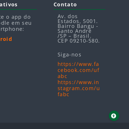
ativos
Contato
Av. dos
xe o app do
Estados, 5001.
dle em seu
Bairro Bangu -
rtphone:
Santo André
/SP – Brasil.
roid
CEP 09210-580.
Siga-nos
https://www.fa
cebook.com/uf
abc
https://www.in
stagram.com/u
fabc