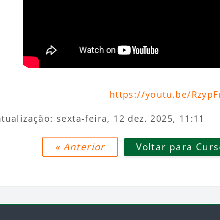
https://youtu.be/Rzyp
tualização: sexta-feira, 12 dez. 2025, 11:11
« Anterior
Voltar para Curs
odle UFABC
Blocos
Pular Informação
Blocos
Pular A