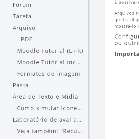
É possível
Fórum
Arquivos t
Tarefa
queira dis
mostrá-lo n
Arquivo
Configu
.PDF
ou outr
Moodle Tutorial (Link)
Import
Moodle Tutorial incorporado
Formatos de imagem
Pasta
Área de Texto e Mídia
Como simular ícones do Moodle
Laboratório de avaliação
Veja também: "Recurso Laboratório de avaliação (professor) - LAE/FEAUSP"