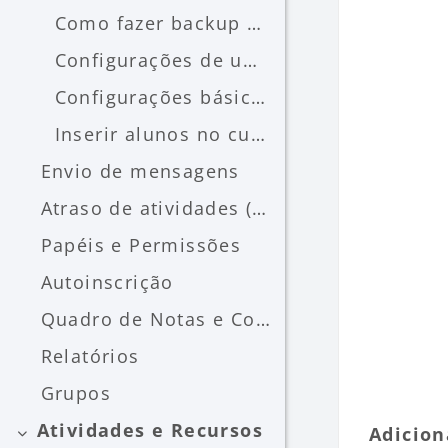
Como fazer backup de um curso
Configurações de um curso
Configurações básicas de um curso (Geral)
Inserir alunos no curso
Envio de mensagens
Atraso de atividades (prorrogar data)
Papéis e Permissões
Autoinscrição
Quadro de Notas e Conceitos
Relatórios
Grupos
Atividades e Recursos
Adicion
Contrair