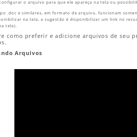
 configurar o arquivo para que ele apareça na tela ou possibil
ipo .doc e similares, em formato de arquivo, funcionam some
ponibilizar na tela, a sugestão é disponibilizar um link no re
a tela).
re como preferir e adicione arquivos de seu p
os.
ando Arquivos