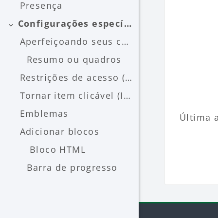
Presença
Configurações específicas
Contrair
Aperfeiçoando seus conhecimentos Conheça um pouco ...
Resumo ou quadros
Restrições de acesso (condições)
Tornar item clicável (ImageMap)
Emblemas
Última a
Blocos
Adicionar blocos
Bloco HTML
Barra de progresso
Blocos
Pular Mo