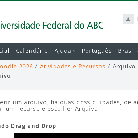
Ident
de
usuá
cial
Calendário
Ajuda
Português - Brasil ‎(
Moodle 2026
Atividades e Recursos
Arquivo
uivo
es de conclusão
erir um arquivo, há duas possibilidades, de ar
ar um recurso e escolher Arquivo.
ndo Drag and Drop