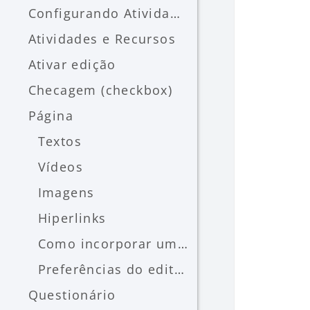
Configurando Atividades e Recursos do curso Entend...
Atividades e Recursos
Ativar edição
Checagem (checkbox)
Página
Textos
Vídeos
Imagens
Hiperlinks
Como incorporar um site (embeded)
Preferências do editor de texto
Questionário