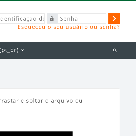
ificação
Senha
Acessa
Esqueceu o seu usuário ou senha?
rio
pt_br)‎
Buscar
cursos
rastar e soltar o arquivo ou