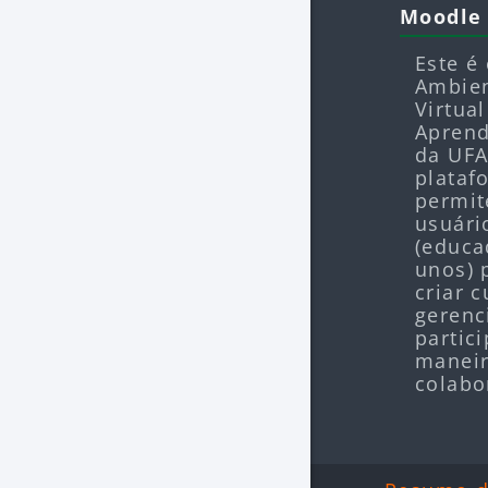
Moodle
Este é
Ambie
Virtual
Apren
da UFA
plataf
permit
usuári
(educa
unos)
criar c
gerenc
partic
manei
colabo