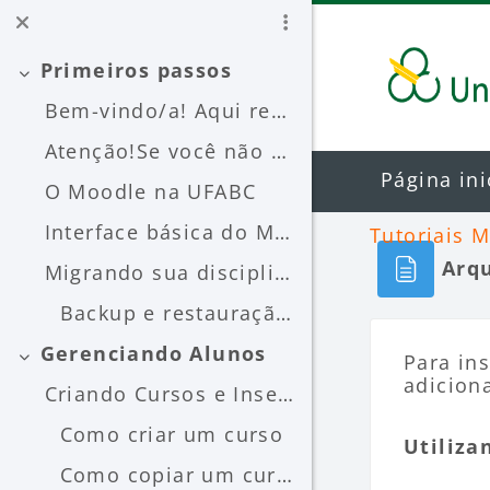
Ir para o conteúdo principal
Primeiros passos
Contrair
Bem-vindo/a! Aqui reunimos tutoriais sobre o Moodl...
Atenção!Se você não encontrar o que procura, pode ...
Página ini
O Moodle na UFABC
Interface básica do Moodle
Tutoriais 
Arq
Migrando sua disciplina entre os Moodles Nesta seç...
Backup e restauração entre instâncias
Blocos
Condiçõ
Gerenciando Alunos
Para ins
Contrair
adicion
Criando Cursos e Inserindo os Alunos Nesta seção v...
Como criar um curso
Utiliza
Como copiar um curso