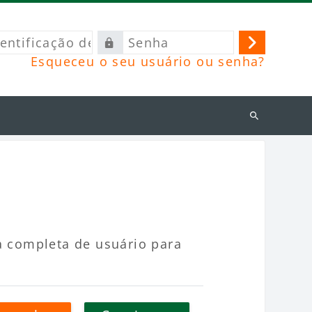
ficação
Senha
Acessar
Esqueceu o seu usuário ou senha?
o
Buscar
cursos
a completa de usuário para