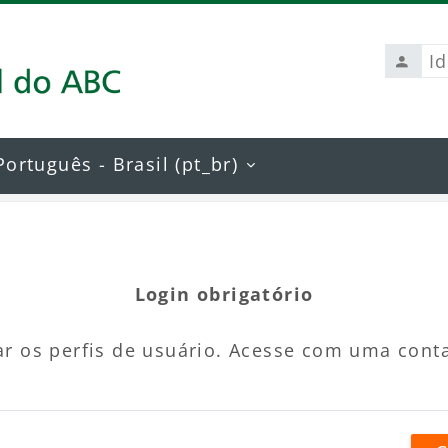
Identi
de
usuári
Português - Brasil ‎(pt_br)‎
Login obrigatório
r os perfis de usuário. Acesse com uma cont