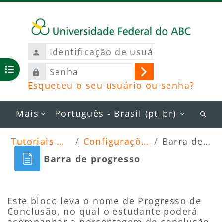
Ir para o conteúdo principal
Identificação
de
Senha
usuário
Abrir índice do curso
Acessar
Esqueceu o seu usuário ou senha?
Mais
Português - Brasil ‎(pt_br)‎
Busc
curs
Tutoriais Moodle 2026
Configurações específicas
Barra de progresso
Barra de progresso
Blocos
Condições de conclusão
Este bloco leva o nome de Progresso de
Conclusão, no qual o estudante poderá
acompanhar a porcentagem de conclusão