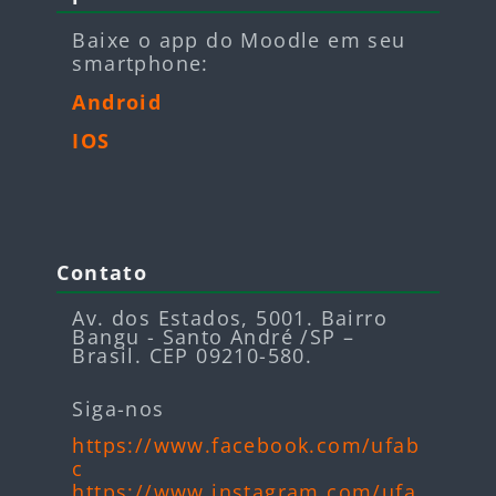
Baixe o app do Moodle em seu
smartphone:
Android
IOS
Blocos
Pular Contato
Contato
Av. dos Estados, 5001. Bairro
Bangu - Santo André /SP –
Brasil. CEP 09210-580.
Siga-nos
https://www.facebook.com/ufab
c
https://www.instagram.com/ufa