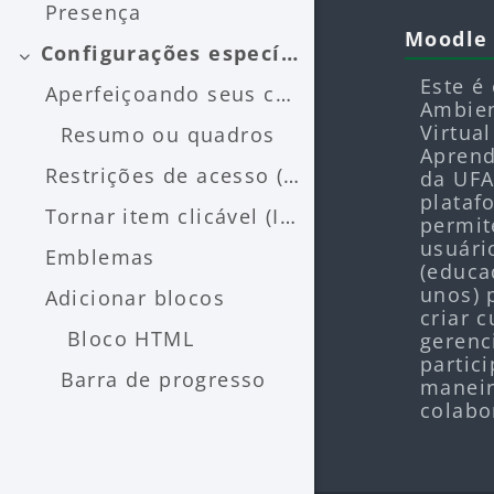
Presença
Blocos
Pular Mo
Moodle
Configurações específicas
Contrair
Este é
Aperfeiçoando seus conhecimentos Conheça um pouco ...
Ambie
Virtual
Resumo ou quadros
Apren
Restrições de acesso (condições)
da UFA
plataf
Tornar item clicável (ImageMap)
permit
usuári
Emblemas
(educa
unos)
Adicionar blocos
criar c
Bloco HTML
gerenc
partic
Barra de progresso
manei
colabo