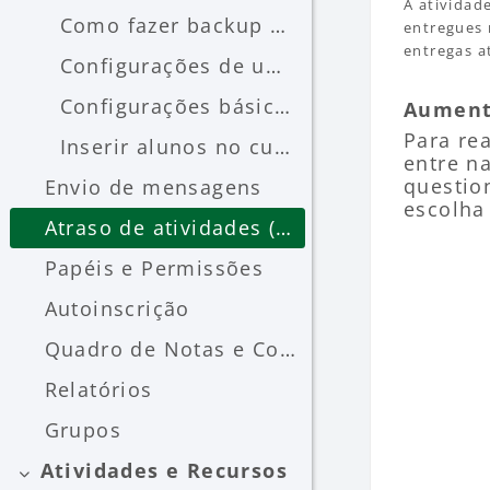
A atividad
Como fazer backup de um curso
entregues 
entregas a
Configurações de um curso
Configurações básicas de um curso (Geral)
Aument
Para re
Inserir alunos no curso
entre n
questio
Envio de mensagens
escolha
Atraso de atividades (prorrogar data)
Papéis e Permissões
Autoinscrição
Quadro de Notas e Conceitos
Relatórios
Grupos
Atividades e Recursos
Contrair