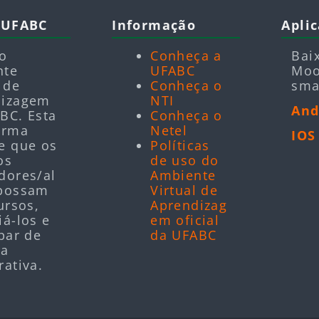
odle UFABC
Blocos
Pular Informação
Blocos
Pular A
 UFABC
Informação
Aplic
 o
Conheça a
Bai
nte
UFABC
Moo
 de
Conheça o
sma
dizagem
NTI
And
BC. Esta
Conheça o
orma
Netel
IOS
e que os
Políticas
os
de uso do
dores/al
Ambiente
 possam
Virtual de
ursos,
Aprendizag
iá-los e
em oficial
ipar de
da UFABC
ra
rativa.