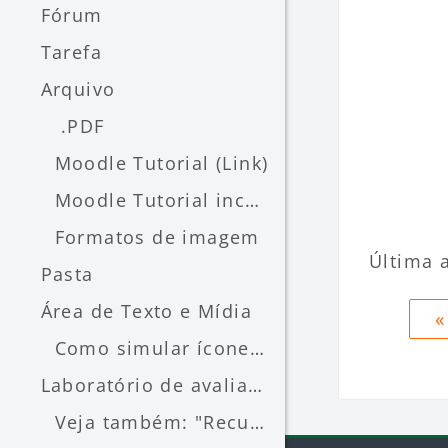
Fórum
Tarefa
Arquivo
.PDF
Moodle Tutorial (Link)
Moodle Tutorial incorporado
Formatos de imagem
Última a
Pasta
Blocos
Área de Texto e Mídia
«
Como simular ícones do Moodle
Laboratório de avaliação
Veja também: "Recurso Laboratório de avaliação (professor) - LAE/FEAUSP"