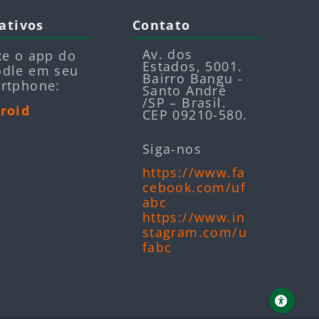
plicativos
Blocos
Pular Contato
ativos
Contato
Av. dos
xe o app do
Estados, 5001.
dle em seu
Bairro Bangu -
rtphone:
Santo André
/SP – Brasil.
roid
CEP 09210-580.
Siga-nos
https://www.fa
cebook.com/uf
abc
https://www.in
stagram.com/u
fabc