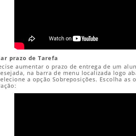
r prazo de Tarefa
ecise aumentar o prazo de entrega de um alu
desejada, na barra de menu localizada logo a
selecione a opção Sobreposições. Escolha as 
ração: