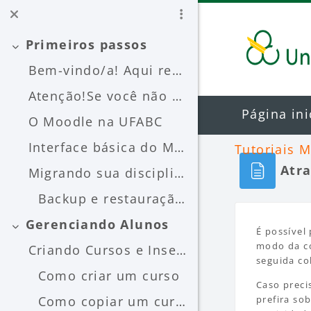
Ir para o conteúdo principal
Primeiros passos
Contrair
Bem-vindo/a! Aqui reunimos tutoriais sobre o Moodl...
Atenção!Se você não encontrar o que procura, pode ...
Página ini
O Moodle na UFABC
Interface básica do Moodle
Tutoriais 
Atra
Migrando sua disciplina entre os Moodles Nesta seç...
Backup e restauração entre instâncias
Blocos
Condiçõ
Gerenciando Alunos
Contrair
É possível
modo da co
Criando Cursos e Inserindo os Alunos Nesta seção v...
seguida co
Como criar um curso
Caso preci
Como copiar um curso
prefira so