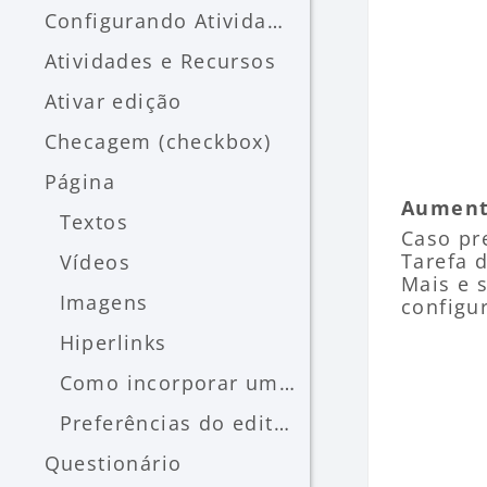
Configurando Atividades e Recursos do curso Entend...
Atividades e Recursos
Ativar edição
Checagem (checkbox)
Página
Aumenta
Textos
Caso pr
Tarefa 
Vídeos
Mais e 
Imagens
configu
Hiperlinks
Como incorporar um site (embeded)
Preferências do editor de texto
Questionário