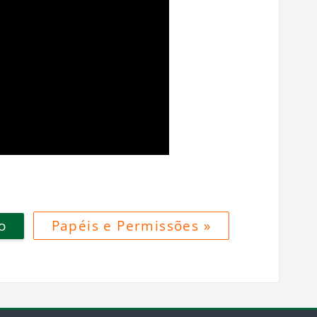
o
Papéis e Permissões »