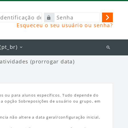
ificação
Senha
Acessa
Esqueceu o seu usuário ou senha?
rio
pt_br)‎
Buscar
cursos
atividades (prorrogar data)
pos ou para alunos específicos. Tudo depende do
e a opção Sobreposições de usuário ou grupo, em
ia não altere a data geral/configuração inicial,