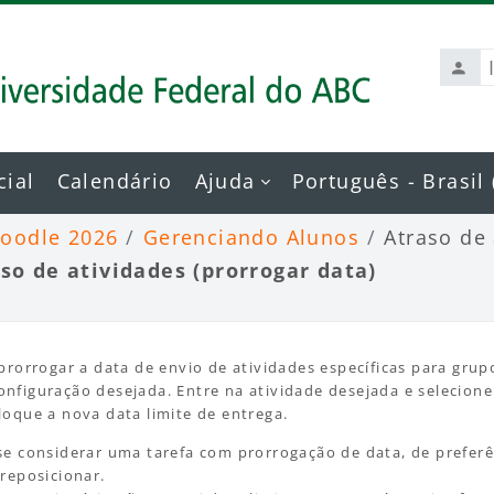
Ident
de
usuá
cial
Calendário
Ajuda
Português - Brasil ‎(
Moodle 2026
Gerenciando Alunos
Atraso de 
so de atividades (prorrogar data)
es de conclusão
 prorrogar a data de envio de atividades específicas para gru
nfiguração desejada. Entre na atividade desejada e selecion
loque a nova data limite de entrega.
se considerar uma tarefa com prorrogação de data, de preferênc
breposicionar.