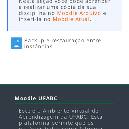
Nesta seção você pode aprender
a realizar uma cópia da sua
disciplina no
Moodle Arquivo
e
inseri-la no
Moodle Atual
.
Backup e restauração entre
Página
instâncias
Blocos
Blocos
Pular Moodle UFABC
Moodle UFABC
Este é o Ambiente Virtual de
Aprendizagem da UFABC. Esta
plataforma permite que os
usuários (educadores/alunos)