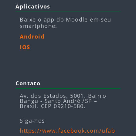
Aplicativos
Baixe o app do Moodle em seu
smartphone:
Android
IOS
Blocos
Pular Contato
Contato
Av. dos Estados, 5001. Bairro
Bangu - Santo André /SP –
Brasil. CEP 09210-580.
Siga-nos
https://www.facebook.com/ufab