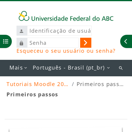
Ir para o conteúdo principal
Identificação
de
Senha
usuário
Abrir índice do curso
Ab
Acessar
Esqueceu o seu usuário ou senha?
Mais
Português - Brasil ‎(pt_br)‎
Busc
curs
Tutoriais Moodle 2026
Primeiros passos
Primeiros passos
Blocos
Contorno da seção