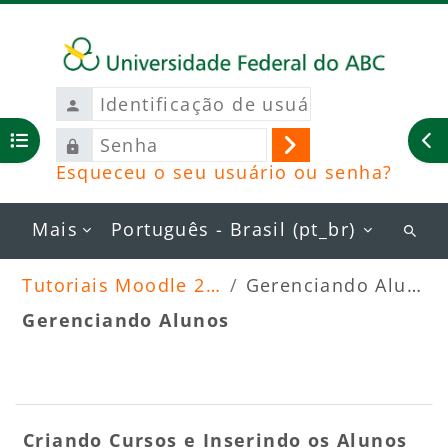
Ir para o conteúdo principal
Identificação
de
Senha
usuário
Abrir índice do curso
Ab
Acessar
Esqueceu o seu usuário ou senha?
Mais
Português - Brasil ‎(pt_br)‎
Busc
curs
Tutoriais Moodle 2026
Gerenciando Alunos
Gerenciando Alunos
Blocos
Contorno da seção
Criando Cursos e Inserindo os Alunos