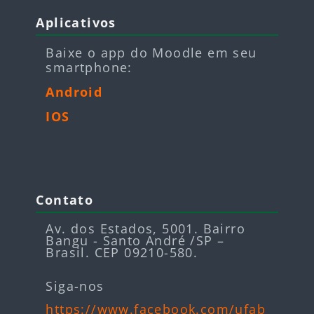
Blocos
Pular Aplicativos
Aplicativos
Baixe o app do Moodle em seu
smartphone:
Android
IOS
Blocos
Pular Contato
Contato
Av. dos Estados, 5001. Bairro
Bangu - Santo André /SP –
Brasil. CEP 09210-580.
Siga-nos
https://www.facebook.com/ufab