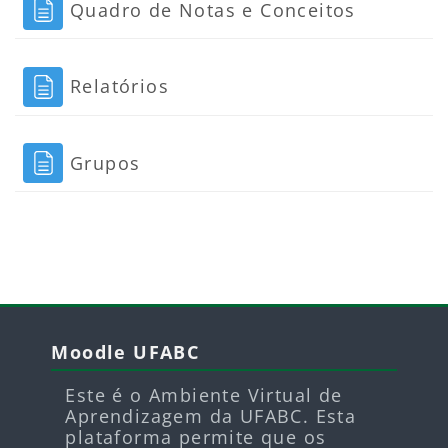
Página
Quadro de Notas e Conceitos
Página
Relatórios
Página
Grupos
Blocos
Blocos
Pular Moodle UFABC
Moodle UFABC
Este é o Ambiente Virtual de
Aprendizagem da UFABC. Esta
plataforma permite que os