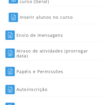
Página
curso (Geral)
Página
Inserir alunos no curso
Página
Envio de mensagens
Atraso de atividades (prorrogar
Página
data)
Página
Papéis e Permissões
Página
Autoinscrição