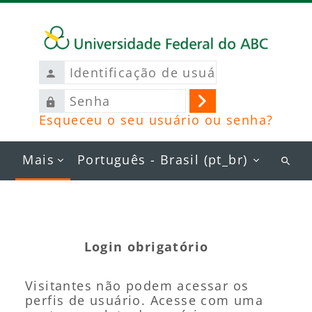
Ir para o conteúdo principal
Identificação
de
Senha
usuário
Acessar
Esqueceu o seu usuário ou senha?
Mais
Português - Brasil ‎(pt_br)‎
Busc
curs
Login obrigatório
Visitantes não podem acessar os
perfis de usuário. Acesse com uma