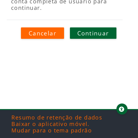
conta completa de usuário para
continuar.
Cancelar
Continuar
Blocos
Blocos
Blocos
Blocos
Resumo de retenção de dados
Baixar o aplicativo móvel.
Mudar para o tema padrão