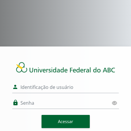
Ir para o conteúdo principal
Acesso a Moodl
Identificação de usuário
Senha
Acessar