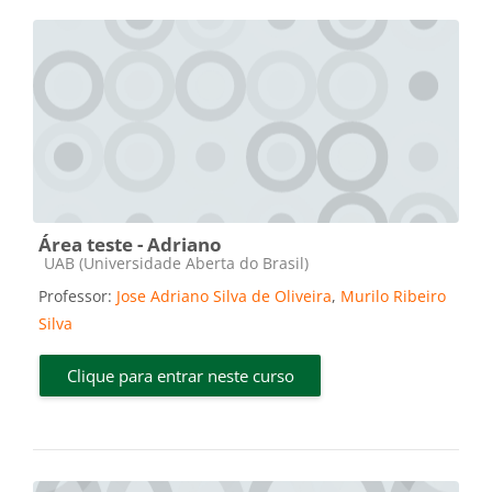
Área teste - Adriano
Categoria do curso
UAB (Universidade Aberta do Brasil)
Professor:
Jose Adriano Silva de Oliveira
,
Murilo Ribeiro
Silva
Clique para entrar neste curso