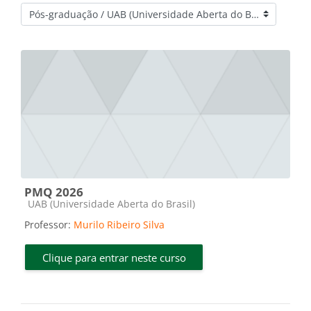
Categorias de Cursos
PMQ 2026
Categoria do curso
UAB (Universidade Aberta do Brasil)
Professor:
Murilo Ribeiro Silva
Clique para entrar neste curso