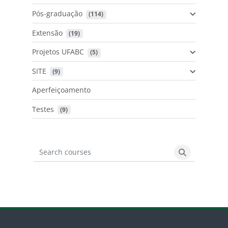
Pós-graduação
 (114)
Extensão
 (19)
Projetos UFABC
 (5)
SITE
 (9)
Aperfeiçoamento
Testes
 (9)
Search courses
Search cours
Blocos
Pular Moodle UFABC