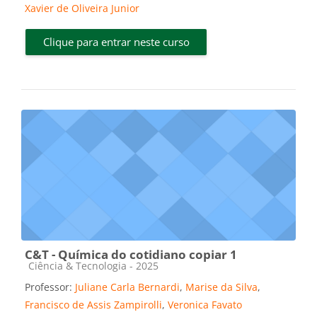
Xavier de Oliveira Junior
Clique para entrar neste curso
C&T - Química do cotidiano copiar 1
Categoria do curso
Ciência & Tecnologia - 2025
Professor:
Juliane Carla Bernardi
,
Marise da Silva
,
Francisco de Assis Zampirolli
,
Veronica Favato