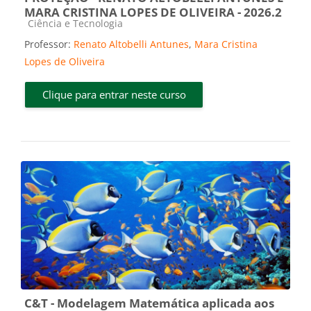
MARA CRISTINA LOPES DE OLIVEIRA - 2026.2
Categoria do curso
Ciência e Tecnologia
Professor:
Renato Altobelli Antunes
,
Mara Cristina
Lopes de Oliveira
Clique para entrar neste curso
C&T - Modelagem Matemática aplicada aos