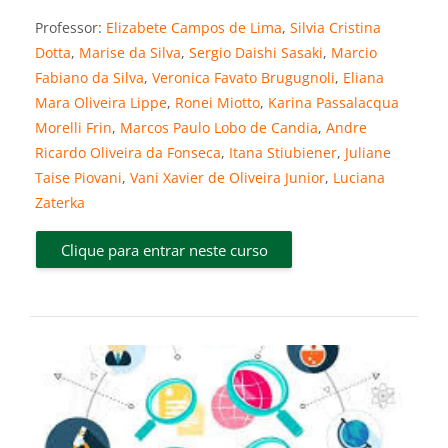
Professor:
Elizabete Campos de Lima
,
Silvia Cristina
Dotta
,
Marise da Silva
,
Sergio Daishi Sasaki
,
Marcio
Fabiano da Silva
,
Veronica Favato Brugugnoli
,
Eliana
Mara Oliveira Lippe
,
Ronei Miotto
,
Karina Passalacqua
Morelli Frin
,
Marcos Paulo Lobo de Candia
,
Andre
Ricardo Oliveira da Fonseca
,
Itana Stiubiener
,
Juliane
Taise Piovani
,
Vani Xavier de Oliveira Junior
,
Luciana
Zaterka
Clique para entrar neste curso