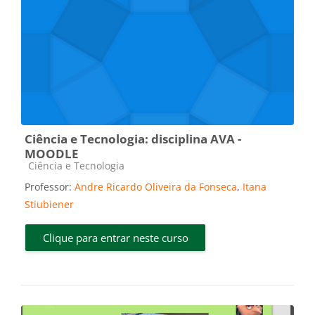
Ciência e Tecnologia: disciplina AVA -
MOODLE
Categoria do curso
Ciência e Tecnologia
Professor:
Andre Ricardo Oliveira da Fonseca
,
Itana
Stiubiener
Clique para entrar neste curso