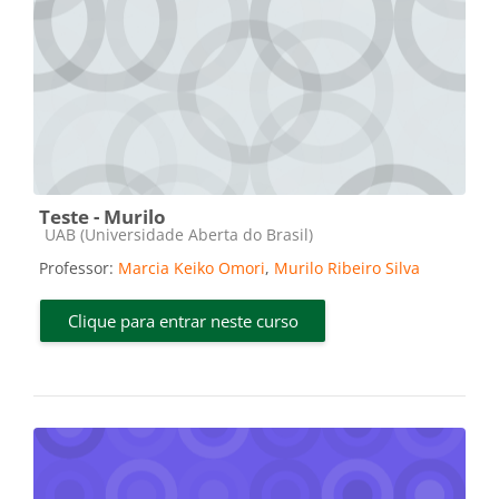
Teste - Murilo
Categoria do curso
UAB (Universidade Aberta do Brasil)
Professor:
Marcia Keiko Omori
,
Murilo Ribeiro Silva
Clique para entrar neste curso