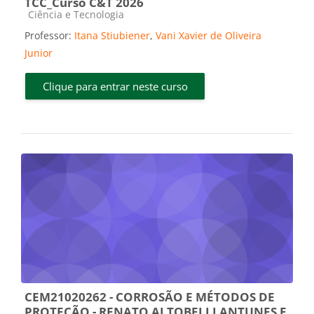
TCC_Curso C&T 2026
Categoria do curso
Ciência e Tecnologia
Professor:
Itana Stiubiener
,
Vani Xavier de Oliveira
Junior
Clique para entrar neste curso
CEM21020262 - CORROSÃO E MÉTODOS DE
PROTEÇÃO - RENATO ALTOBELLI ANTUNES E