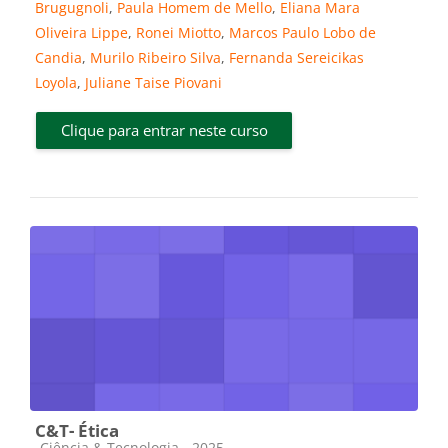
Brugugnoli
,
Paula Homem de Mello
,
Eliana Mara
Oliveira Lippe
,
Ronei Miotto
,
Marcos Paulo Lobo de
Candia
,
Murilo Ribeiro Silva
,
Fernanda Sereicikas
Loyola
,
Juliane Taise Piovani
Clique para entrar neste curso
C&T- Ética
Categoria do curso
Ciência & Tecnologia - 2025