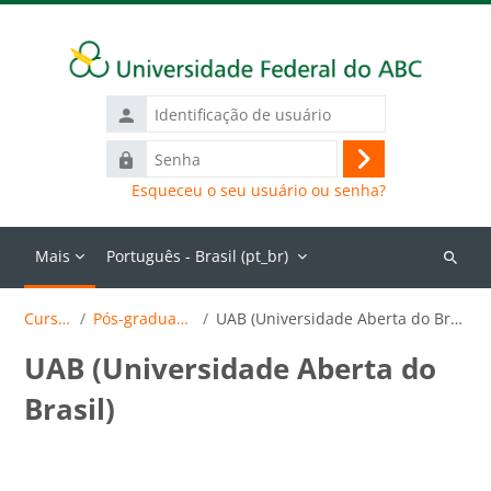
Ir para o conteúdo principal
Identificação
de
Senha
usuário
Acessar
Esqueceu o seu usuário ou senha?
Mais
Português - Brasil ‎(pt_br)‎
Buscar
cursos
Cursos
Pós-graduação
UAB (Universidade Aberta do Brasil)
UAB (Universidade Aberta do
Brasil)