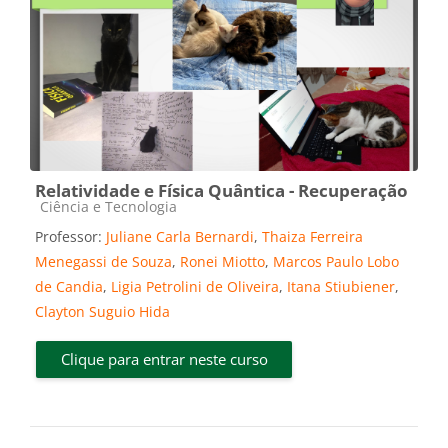
Relatividade e Física Quântica - Recuperação
Categoria do curso
Ciência e Tecnologia
Professor:
Juliane Carla Bernardi
,
Thaiza Ferreira
Menegassi de Souza
,
Ronei Miotto
,
Marcos Paulo Lobo
de Candia
,
Ligia Petrolini de Oliveira
,
Itana Stiubiener
,
Clayton Suguio Hida
Clique para entrar neste curso