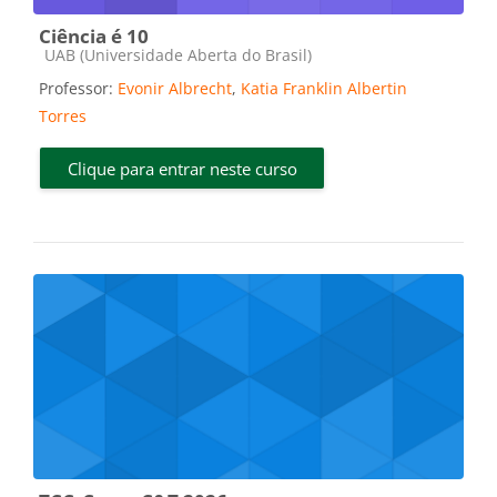
Ciência é 10
Categoria do curso
UAB (Universidade Aberta do Brasil)
Professor:
Evonir Albrecht
,
Katia Franklin Albertin
Torres
Clique para entrar neste curso