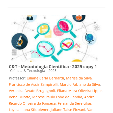
C&T - Metodologia Científica - 2025 copy 1
Categoria do curso
Ciência & Tecnologia - 2025
Professor:
Juliane Carla Bernardi
,
Marise da Silva
,
Francisco de Assis Zampirolli
,
Marcio Fabiano da Silva
,
Veronica Favato Brugugnoli
,
Eliana Mara Oliveira Lippe
,
Ronei Miotto
,
Marcos Paulo Lobo de Candia
,
Andre
Ricardo Oliveira da Fonseca
,
Fernanda Sereicikas
Loyola
,
Itana Stiubiener
,
Juliane Taise Piovani
,
Vani