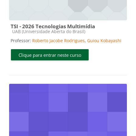
TSI - 2026 Tecnologias Multimídia
Categoria do curso
UAB (Universidade Aberta do Brasil)
Professor:
Roberto Jacobe Rodrigues
,
Guiou Kobayashi
Clique para entrar neste curso