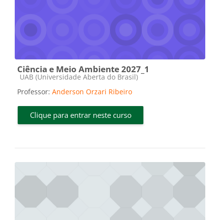
Ciência e Meio Ambiente 2027_1
Categoria do curso
UAB (Universidade Aberta do Brasil)
Professor:
Anderson Orzari Ribeiro
Clique para entrar neste curso