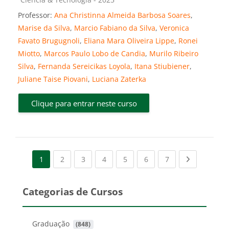
Professor:
Ana Christinna Almeida Barbosa Soares
,
Marise da Silva
,
Marcio Fabiano da Silva
,
Veronica
Favato Brugugnoli
,
Eliana Mara Oliveira Lippe
,
Ronei
Miotto
,
Marcos Paulo Lobo de Candia
,
Murilo Ribeiro
Silva
,
Fernanda Sereicikas Loyola
,
Itana Stiubiener
,
Juliane Taise Piovani
,
Luciana Zaterka
Clique para entrar neste curso
(current)
(current)
(current)
(current)
(current)
(current)
Next page
1
2
3
4
5
6
7
Categorias de Cursos
Graduação
 (848)