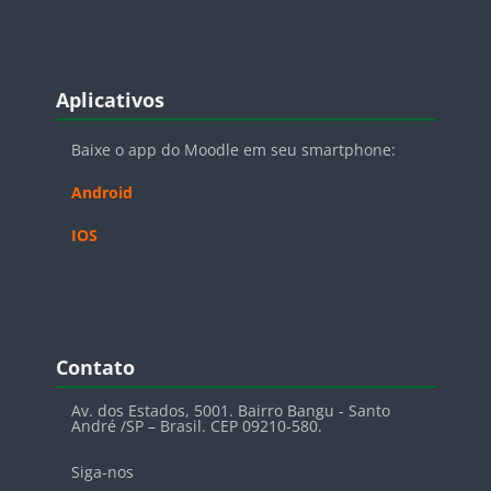
Blocos
Pular Aplicativos
Aplicativos
Baixe o app do Moodle em seu smartphone:
Android
IOS
Blocos
Pular Contato
Contato
Av. dos Estados, 5001. Bairro Bangu - Santo
André /SP – Brasil. CEP 09210-580.
Siga-nos