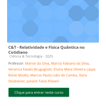
C&T - Relatividade e Física Quântica no
Cotidiano
Categoria do curso
Ciência & Tecnologia - 2025
Professor:
Marise da Silva
,
Marcio Fabiano da Silva
,
Veronica Favato Brugugnoli
,
Eliana Mara Oliveira Lippe
,
Ronei Miotto
,
Marcos Paulo Lobo de Candia
,
Itana
Stiubiener
,
Juliane Taise Piovani
Clique para entrar neste curso