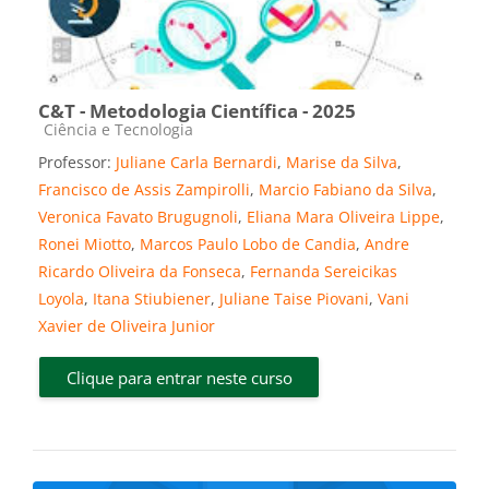
C&T - Metodologia Científica - 2025
Categoria do curso
Ciência e Tecnologia
Professor:
Juliane Carla Bernardi
,
Marise da Silva
,
Francisco de Assis Zampirolli
,
Marcio Fabiano da Silva
,
Veronica Favato Brugugnoli
,
Eliana Mara Oliveira Lippe
,
Ronei Miotto
,
Marcos Paulo Lobo de Candia
,
Andre
Ricardo Oliveira da Fonseca
,
Fernanda Sereicikas
Loyola
,
Itana Stiubiener
,
Juliane Taise Piovani
,
Vani
Xavier de Oliveira Junior
Clique para entrar neste curso