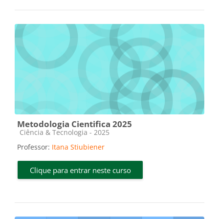
Metodologia Cientifica 2025
Categoria do curso
Ciência & Tecnologia - 2025
Professor:
Itana Stiubiener
Clique para entrar neste curso