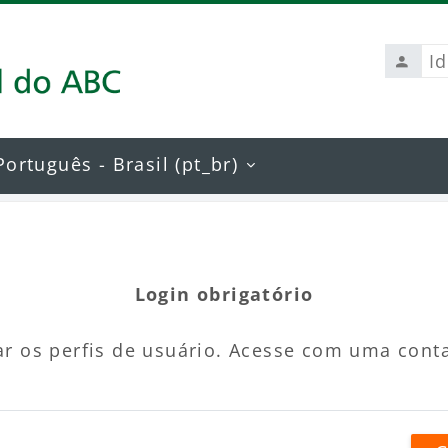
Identi
de
usuári
Português - Brasil ‎(pt_br)‎
Login obrigatório
r os perfis de usuário. Acesse com uma cont