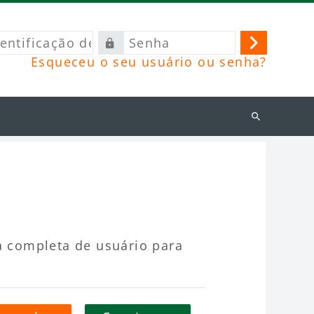
ficação
Senha
Acessar
Esqueceu o seu usuário ou senha?
o
Buscar
cursos
a completa de usuário para