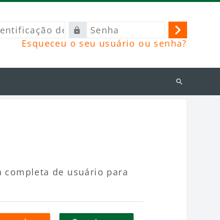
ficação
Senha
Acessar
Esqueceu o seu usuário ou senha?
o
Buscar
cursos
a completa de usuário para