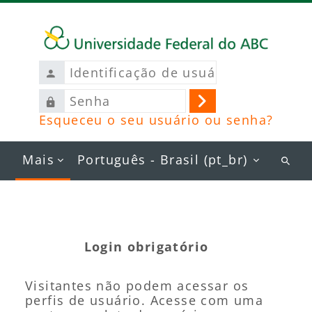
Ir para o conteúdo principal
Identificação
de
Senha
usuário
Acessar
Esqueceu o seu usuário ou senha?
Mais
Português - Brasil ‎(pt_br)‎
Busc
curs
Login obrigatório
Visitantes não podem acessar os
perfis de usuário. Acesse com uma