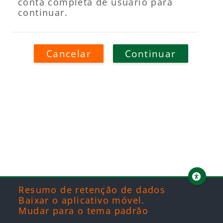
conta completa de usuário para
continuar.
Cancelar
Continuar
Blocos
Blocos
Blocos
Blocos
Resumo de retenção de dados
Baixar o aplicativo móvel.
Mudar para o tema padrão