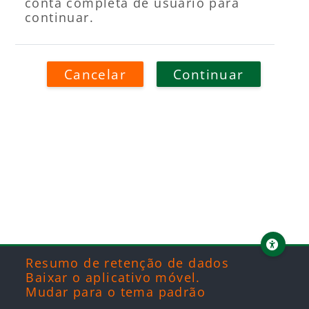
conta completa de usuário para
continuar.
Cancelar
Continuar
Blocos
Blocos
Blocos
Blocos
Resumo de retenção de dados
Baixar o aplicativo móvel.
Mudar para o tema padrão