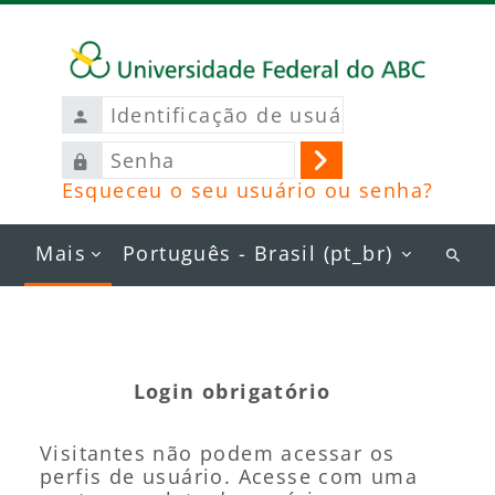
Ir para o conteúdo principal
Identificação
de
Senha
usuário
Acessar
Esqueceu o seu usuário ou senha?
Mais
Português - Brasil ‎(pt_br)‎
Busc
curs
Login obrigatório
Visitantes não podem acessar os
perfis de usuário. Acesse com uma