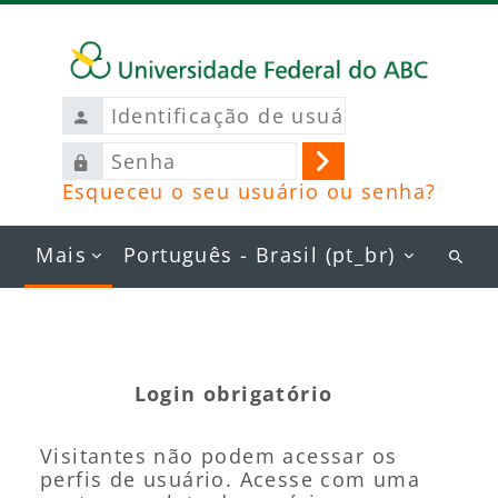
Ir para o conteúdo principal
Identificação
de
Senha
usuário
Acessar
Esqueceu o seu usuário ou senha?
Mais
Português - Brasil ‎(pt_br)‎
Busc
curs
Login obrigatório
Visitantes não podem acessar os
perfis de usuário. Acesse com uma