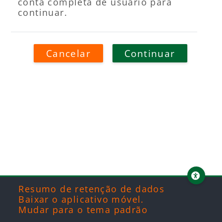
conta completa de usuário para
continuar.
Cancelar
Continuar
Blocos
Blocos
Blocos
Blocos
Resumo de retenção de dados
Baixar o aplicativo móvel.
Mudar para o tema padrão