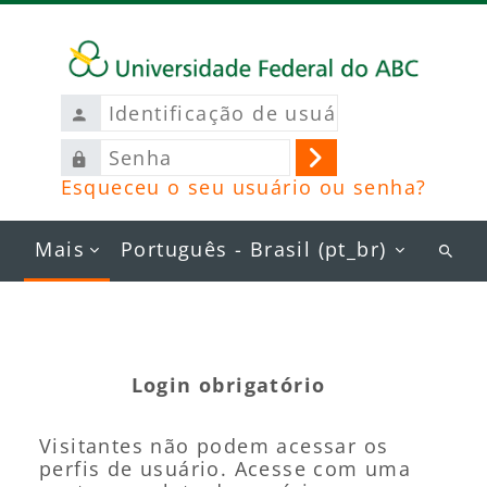
Ir para o conteúdo principal
Identificação
de
Senha
usuário
Acessar
Esqueceu o seu usuário ou senha?
Mais
Português - Brasil ‎(pt_br)‎
Busc
curs
Login obrigatório
Visitantes não podem acessar os
perfis de usuário. Acesse com uma