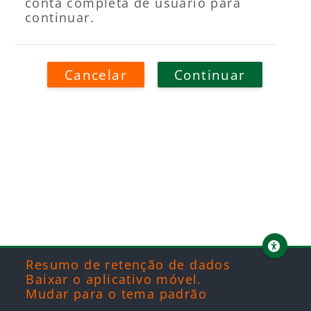
conta completa de usuário para
continuar.
Cancelar
Continuar
Blocos
Blocos
Blocos
Blocos
Resumo de retenção de dados
Baixar o aplicativo móvel.
Mudar para o tema padrão