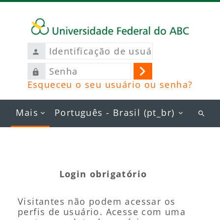
Ir para o conteúdo principal
Identificação
de
Senha
usuário
Acessar
Esqueceu o seu usuário ou senha?
Mais
Português - Brasil ‎(pt_br)‎
Busc
curs
Login obrigatório
Visitantes não podem acessar os
perfis de usuário. Acesse com uma