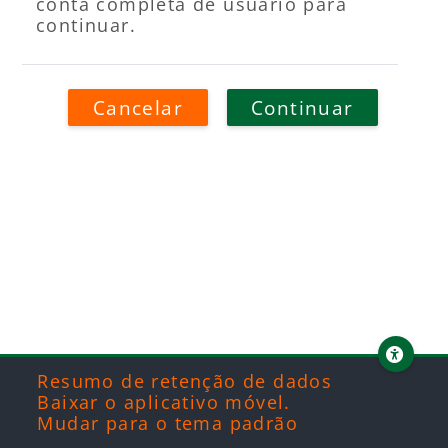
conta completa de usuário para
continuar.
Cancelar
Continuar
Blocos
Blocos
Blocos
Blocos
Resumo de retenção de dados
Baixar o aplicativo móvel.
Mudar para o tema padrão