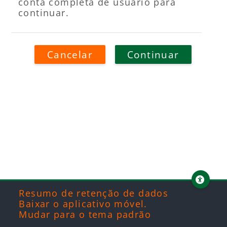
conta completa de usuário para
continuar.
Cancelar
Continuar
Blocos
Blocos
Blocos
Blocos
Resumo de retenção de dados
Baixar o aplicativo móvel.
Mudar para o tema padrão