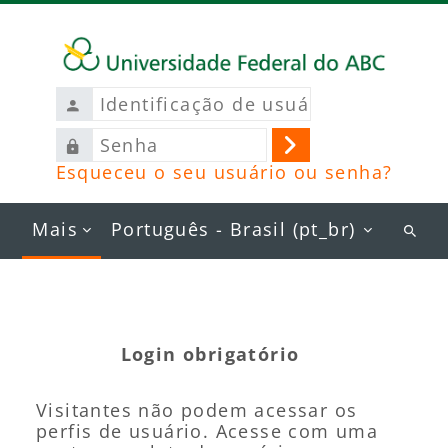
Ir para o conteúdo principal
Identificação
de
Senha
usuário
Acessar
Esqueceu o seu usuário ou senha?
Mais
Português - Brasil ‎(pt_br)‎
Busc
curs
Login obrigatório
Visitantes não podem acessar os
perfis de usuário. Acesse com uma