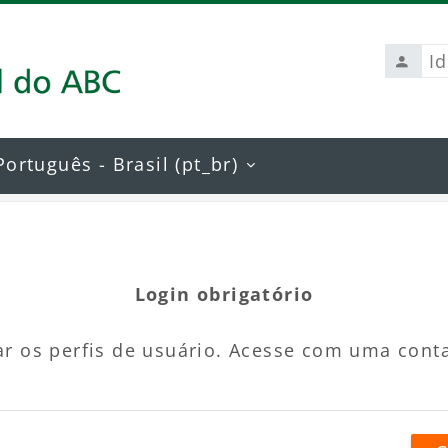
Identi
de
usuári
Português - Brasil ‎(pt_br)‎
Login obrigatório
r os perfis de usuário. Acesse com uma cont