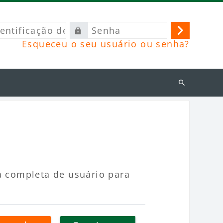
ficação
Senha
Acessar
Esqueceu o seu usuário ou senha?
o
Buscar
cursos
a completa de usuário para