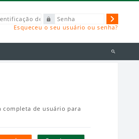
ficação
Senha
Acessar
Esqueceu o seu usuário ou senha?
o
Buscar
cursos
a completa de usuário para