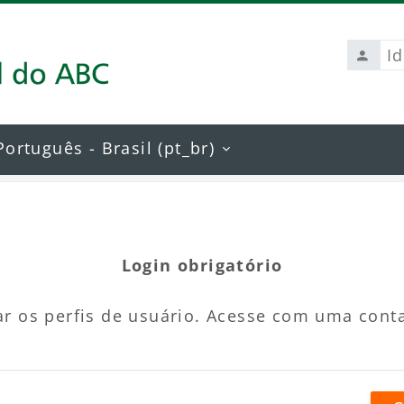
Identi
de
usuári
Português - Brasil ‎(pt_br)‎
Login obrigatório
r os perfis de usuário. Acesse com uma cont