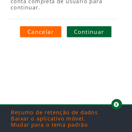
conta completa de usuário para
continuar.
Cancelar
Continuar
Blocos
Blocos
Blocos
Blocos
Resumo de retenção de dados
Baixar o aplicativo móvel.
Mudar para o tema padrão