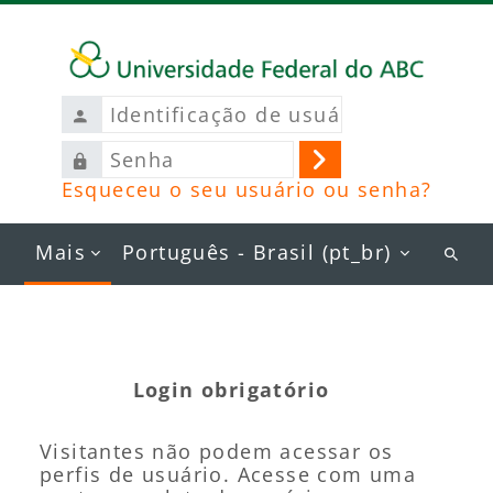
Ir para o conteúdo principal
Identificação
de
Senha
usuário
Acessar
Esqueceu o seu usuário ou senha?
Mais
Português - Brasil ‎(pt_br)‎
Busc
curs
Login obrigatório
Visitantes não podem acessar os
perfis de usuário. Acesse com uma