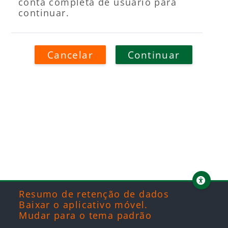
conta completa de usuário para
continuar.
Cancelar
Continuar
Blocos
Blocos
Blocos
Blocos
Resumo de retenção de dados
Baixar o aplicativo móvel.
Mudar para o tema padrão