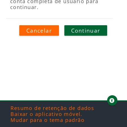
conta completa de usuário para
continuar.
Cancelar
Continuar
Blocos
Blocos
Blocos
Blocos
Resumo de retenção de dados
Baixar o aplicativo móvel.
Mudar para o tema padrão