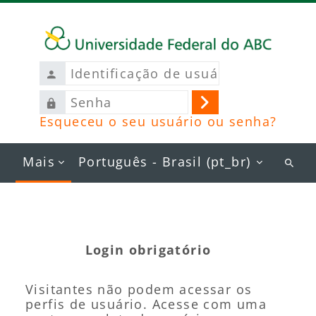
Ir para o conteúdo principal
Identificação
de
Senha
usuário
Acessar
Esqueceu o seu usuário ou senha?
Mais
Português - Brasil ‎(pt_br)‎
Busc
curs
Login obrigatório
Visitantes não podem acessar os
perfis de usuário. Acesse com uma