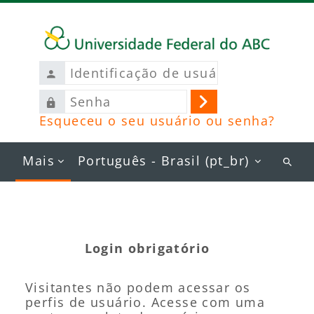
Ir para o conteúdo principal
Identificação
de
Senha
usuário
Acessar
Esqueceu o seu usuário ou senha?
Mais
Português - Brasil ‎(pt_br)‎
Busc
curs
Login obrigatório
Visitantes não podem acessar os
perfis de usuário. Acesse com uma