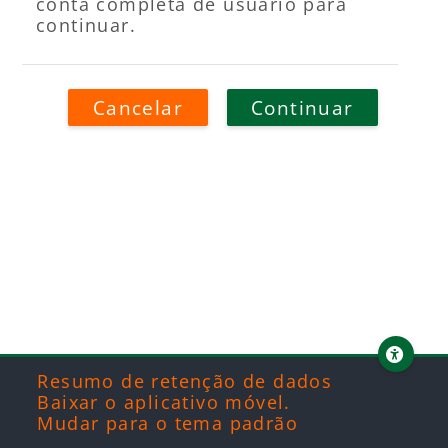
conta completa de usuário para
continuar.
Cancelar
Continuar
Blocos
Blocos
Blocos
Blocos
Resumo de retenção de dados
Baixar o aplicativo móvel.
Mudar para o tema padrão