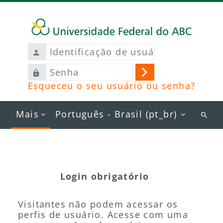
Ir para o conteúdo principal
Identificação
de
Senha
usuário
Acessar
Esqueceu o seu usuário ou senha?
Mais
Português - Brasil ‎(pt_br)‎
Busc
curs
Login obrigatório
Visitantes não podem acessar os
perfis de usuário. Acesse com uma