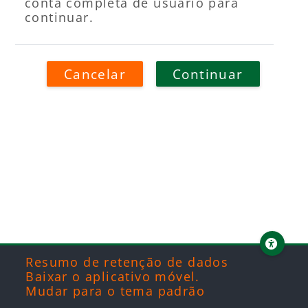
conta completa de usuário para
continuar.
Cancelar
Continuar
Blocos
Blocos
Blocos
Blocos
Resumo de retenção de dados
Baixar o aplicativo móvel.
Mudar para o tema padrão