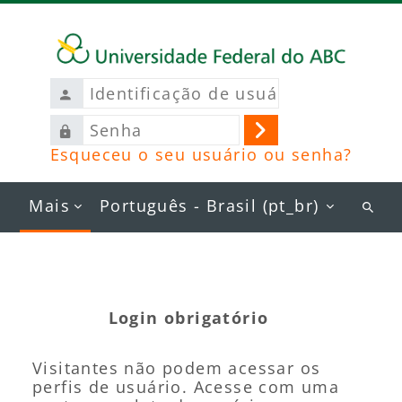
Ir para o conteúdo principal
Identificação
de
Senha
usuário
Acessar
Esqueceu o seu usuário ou senha?
Mais
Português - Brasil ‎(pt_br)‎
Busc
curs
Login obrigatório
Visitantes não podem acessar os
perfis de usuário. Acesse com uma