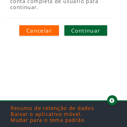
conta completa de usuário para
continuar.
Cancelar
Continuar
Blocos
Blocos
Blocos
Blocos
Resumo de retenção de dados
Baixar o aplicativo móvel.
Mudar para o tema padrão