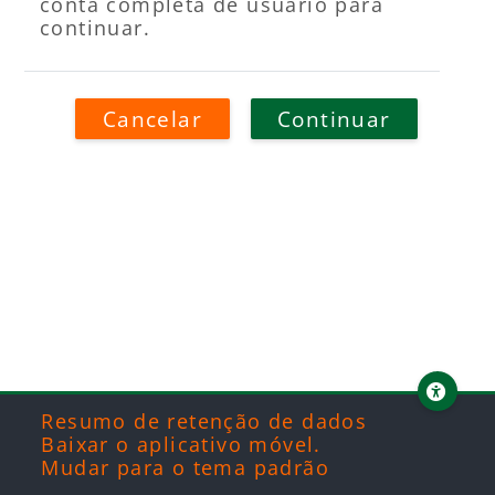
conta completa de usuário para
continuar.
Cancelar
Continuar
Blocos
Blocos
Blocos
Blocos
Resumo de retenção de dados
Baixar o aplicativo móvel.
Mudar para o tema padrão