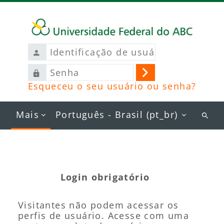
Ir para o conteúdo principal
Identificação
de
Senha
usuário
Acessar
Esqueceu o seu usuário ou senha?
Mais
Português - Brasil ‎(pt_br)‎
Busc
curs
Login obrigatório
Visitantes não podem acessar os
perfis de usuário. Acesse com uma