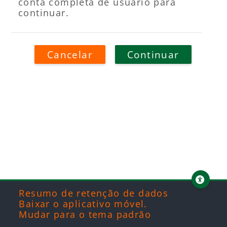
conta completa de usuário para
continuar.
Cancelar
Continuar
Blocos
Blocos
Blocos
Blocos
Resumo de retenção de dados
Baixar o aplicativo móvel.
Mudar para o tema padrão