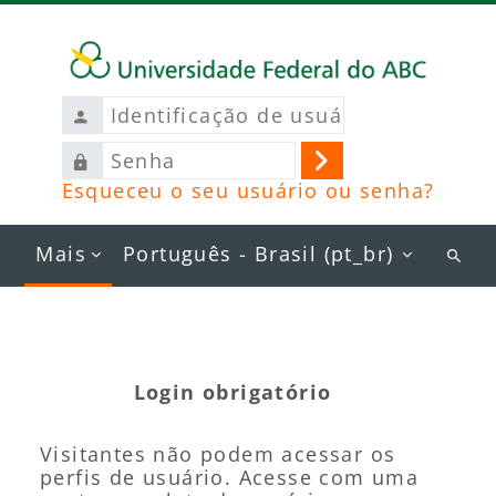
Ir para o conteúdo principal
Identificação
de
Senha
usuário
Acessar
Esqueceu o seu usuário ou senha?
Mais
Português - Brasil ‎(pt_br)‎
Busc
curs
Login obrigatório
Visitantes não podem acessar os
perfis de usuário. Acesse com uma