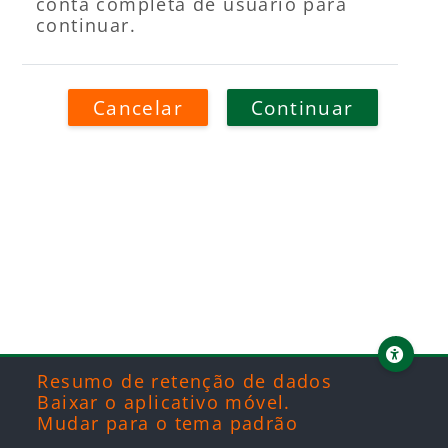
conta completa de usuário para
continuar.
Cancelar
Continuar
Blocos
Blocos
Blocos
Blocos
Resumo de retenção de dados
Baixar o aplicativo móvel.
Mudar para o tema padrão