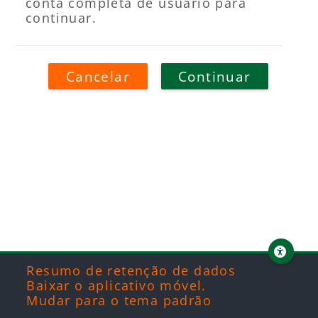
conta completa de usuário para
continuar.
Cancelar
Continuar
Blocos
Blocos
Blocos
Blocos
Resumo de retenção de dados
Baixar o aplicativo móvel.
Mudar para o tema padrão