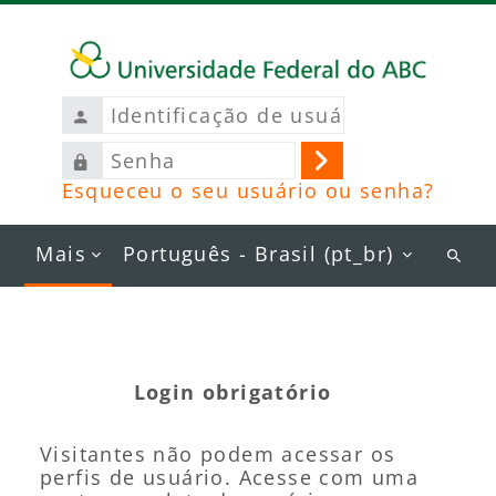
Ir para o conteúdo principal
Identificação
de
Senha
usuário
Acessar
Esqueceu o seu usuário ou senha?
Mais
Português - Brasil ‎(pt_br)‎
Busc
curs
Login obrigatório
Visitantes não podem acessar os
perfis de usuário. Acesse com uma