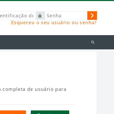
ficação
Senha
Acessar
Esqueceu o seu usuário ou senha?
o
Buscar
cursos
a completa de usuário para