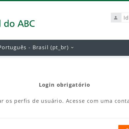
Identi
de
usuári
Português - Brasil ‎(pt_br)‎
Login obrigatório
r os perfis de usuário. Acesse com uma cont