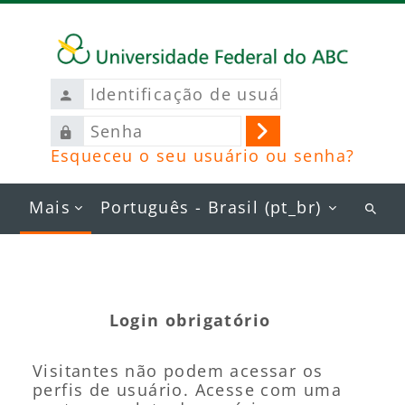
Ir para o conteúdo principal
Identificação
de
Senha
usuário
Acessar
Esqueceu o seu usuário ou senha?
Mais
Português - Brasil ‎(pt_br)‎
Busc
curs
Login obrigatório
Visitantes não podem acessar os
perfis de usuário. Acesse com uma