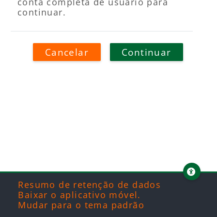
conta completa de usuário para
continuar.
Cancelar
Continuar
Blocos
Blocos
Blocos
Blocos
Resumo de retenção de dados
Baixar o aplicativo móvel.
Mudar para o tema padrão