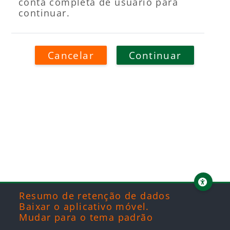
conta completa de usuário para
continuar.
Cancelar
Continuar
Blocos
Blocos
Blocos
Blocos
Resumo de retenção de dados
Baixar o aplicativo móvel.
Mudar para o tema padrão