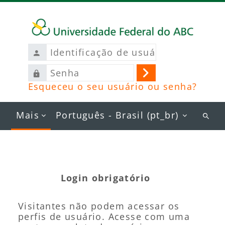
Ir para o conteúdo principal
Identificação
de
Senha
usuário
Acessar
Esqueceu o seu usuário ou senha?
Mais
Português - Brasil ‎(pt_br)‎
Busc
curs
Login obrigatório
Visitantes não podem acessar os
perfis de usuário. Acesse com uma