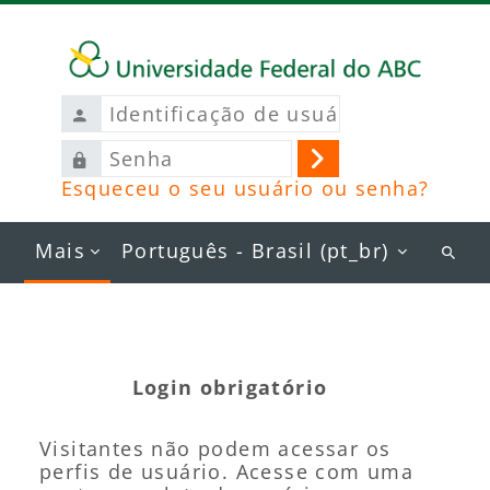
Ir para o conteúdo principal
Identificação
de
Senha
usuário
Acessar
Esqueceu o seu usuário ou senha?
Mais
Português - Brasil ‎(pt_br)‎
Busc
curs
Login obrigatório
Visitantes não podem acessar os
perfis de usuário. Acesse com uma