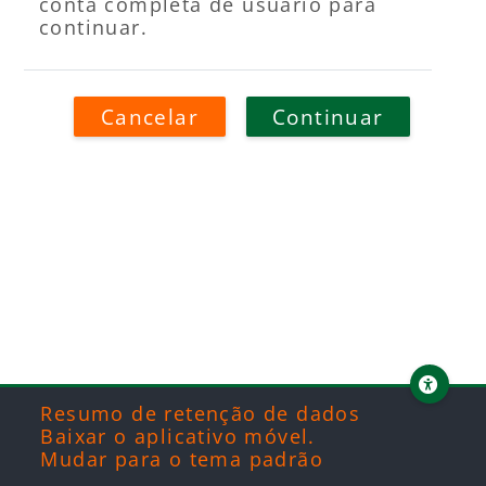
conta completa de usuário para
continuar.
Cancelar
Continuar
Blocos
Blocos
Blocos
Blocos
Resumo de retenção de dados
Baixar o aplicativo móvel.
Mudar para o tema padrão