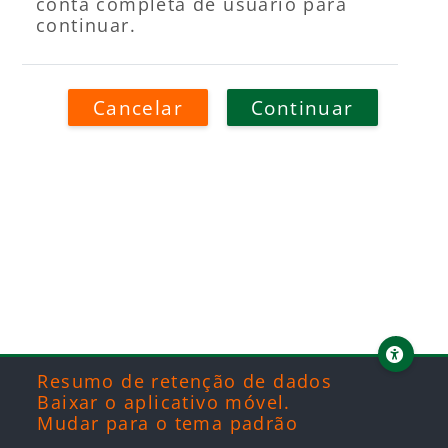
conta completa de usuário para
continuar.
Cancelar
Continuar
Blocos
Blocos
Blocos
Blocos
Resumo de retenção de dados
Baixar o aplicativo móvel.
Mudar para o tema padrão