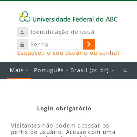
Ir para o conteúdo principal
Identificação
de
Senha
usuário
Acessar
Esqueceu o seu usuário ou senha?
Mais
Português - Brasil ‎(pt_br)‎
Busc
curs
Login obrigatório
Visitantes não podem acessar os
perfis de usuário. Acesse com uma