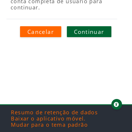
conta completa de usuário para
continuar.
Cancelar
Continuar
Blocos
Blocos
Blocos
Blocos
Resumo de retenção de dados
Baixar o aplicativo móvel.
Mudar para o tema padrão