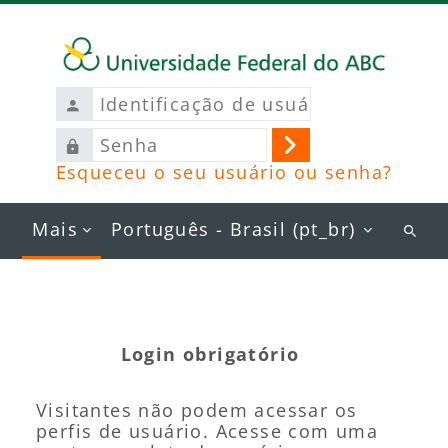
Ir para o conteúdo principal
Identificação
de
Senha
usuário
Acessar
Esqueceu o seu usuário ou senha?
Mais
Português - Brasil ‎(pt_br)‎
Busc
curs
Login obrigatório
Visitantes não podem acessar os
perfis de usuário. Acesse com uma