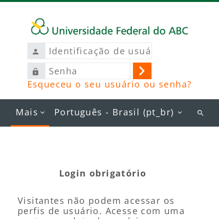
Ir para o conteúdo principal
Identificação
de
Senha
usuário
Acessar
Esqueceu o seu usuário ou senha?
Mais
Português - Brasil ‎(pt_br)‎
Busc
curs
Login obrigatório
Visitantes não podem acessar os
perfis de usuário. Acesse com uma