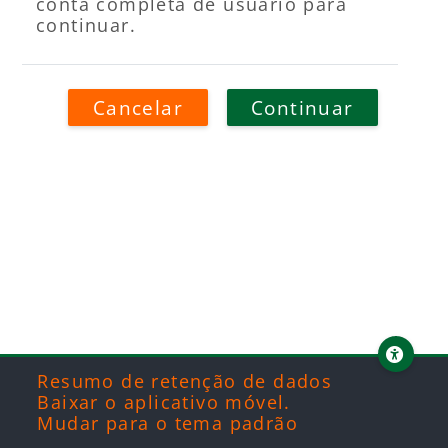
conta completa de usuário para
continuar.
Cancelar
Continuar
Blocos
Blocos
Blocos
Blocos
Resumo de retenção de dados
Baixar o aplicativo móvel.
Mudar para o tema padrão