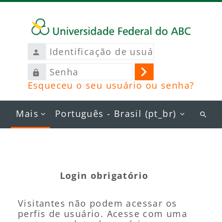
Ir para o conteúdo principal
Identificação
de
Senha
usuário
Acessar
Esqueceu o seu usuário ou senha?
Mais
Português - Brasil ‎(pt_br)‎
Busc
curs
Login obrigatório
Visitantes não podem acessar os
perfis de usuário. Acesse com uma