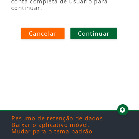
conta completa de usuário para
continuar.
Cancelar
Continuar
Blocos
Blocos
Blocos
Blocos
Resumo de retenção de dados
Baixar o aplicativo móvel.
Mudar para o tema padrão