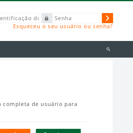
ficação
Senha
Acessar
Esqueceu o seu usuário ou senha?
o
Buscar
cursos
a completa de usuário para