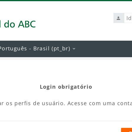
Identi
de
usuári
Português - Brasil ‎(pt_br)‎
Login obrigatório
r os perfis de usuário. Acesse com uma cont