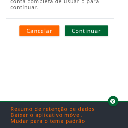
conta completa de usuário para
continuar.
Cancelar
Continuar
Blocos
Blocos
Blocos
Blocos
Resumo de retenção de dados
Baixar o aplicativo móvel.
Mudar para o tema padrão