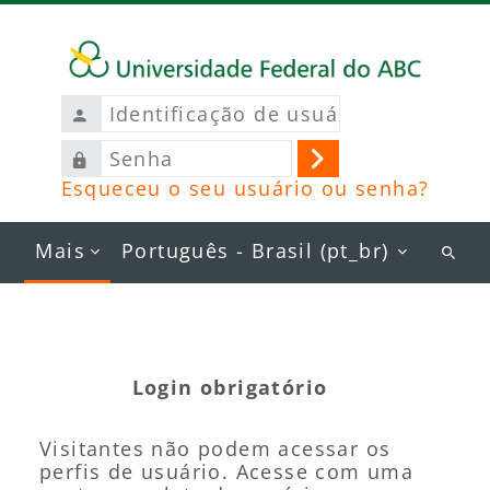
Ir para o conteúdo principal
Identificação
de
Senha
usuário
Acessar
Esqueceu o seu usuário ou senha?
Mais
Português - Brasil ‎(pt_br)‎
Busc
curs
Login obrigatório
Visitantes não podem acessar os
perfis de usuário. Acesse com uma