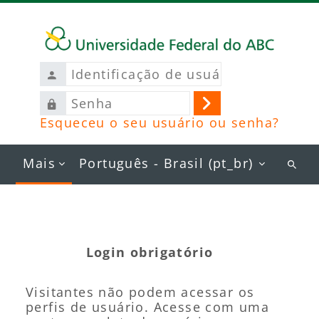
Ir para o conteúdo principal
Identificação
de
Senha
usuário
Acessar
Esqueceu o seu usuário ou senha?
Mais
Português - Brasil ‎(pt_br)‎
Busc
curs
Login obrigatório
Visitantes não podem acessar os
perfis de usuário. Acesse com uma