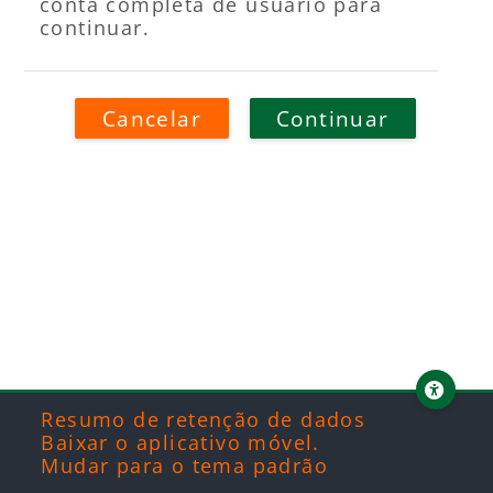
conta completa de usuário para
continuar.
Cancelar
Continuar
Blocos
Blocos
Blocos
Blocos
Resumo de retenção de dados
Baixar o aplicativo móvel.
Mudar para o tema padrão