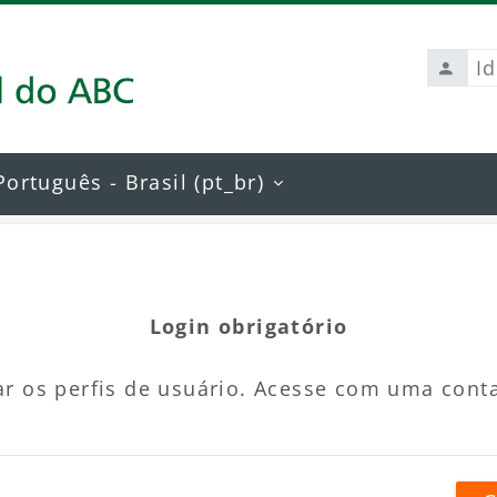
Identi
de
usuári
Português - Brasil ‎(pt_br)‎
Login obrigatório
r os perfis de usuário. Acesse com uma cont