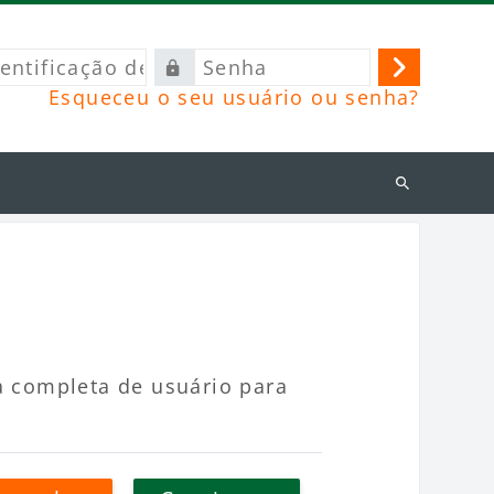
ficação
Senha
Acessar
Esqueceu o seu usuário ou senha?
o
Buscar
cursos
a completa de usuário para