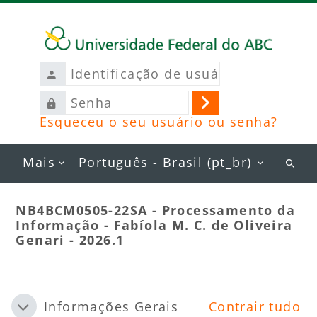
Ir para o conteúdo principal
Identificação
de
Senha
usuário
Acessar
Esqueceu o seu usuário ou senha?
Mais
Português - Brasil ‎(pt_br)‎
Busc
curs
NB4BCM0505-22SA - Processamento da
Informação - Fabíola M. C. de Oliveira
Genari - 2026.1
Blocos
Contorno da seção
Informações Gerais
Contrair tudo
Contrair