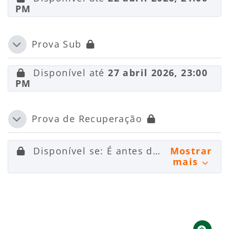
PM
Prova Sub
Contrair
Disponível até
27 abril 2026, 23:00
PM
Prova de Recuperação
Contrair
Disponível se: É antes de
4 maio 2026,
Mostrar
mais
Blocos