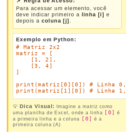
📌 Regra de Acesso:
Para acessar um elemento, você
deve indicar primeiro a
linha [i]
e
depois a
coluna [j]
.
Exemplo em Python:
# Matriz 2x2

matriz = [

    [1, 2],

    [3, 4]

]

print(matriz[0][0]) # Linha 0, C
print(matriz[1][0]) # Linha 1, 
Dica Visual:
💡
Imagine a matriz como
[0]
uma planilha de Excel, onde a linha
é
[0]
a primeira linha e a coluna
é a
primeira coluna (A)