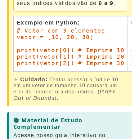
seus índices válidos vão de
0 a 9
.
Exemplo em Python:
Ex
# Vetor com 3 elementos

//
vetor = [10, 20, 30]

in
print(vetor[0]) # Imprime 10

Sy
print(vetor[1]) # Imprime 20

Sy
print(vetor[2]) # Imprime 30
S
Cuidado:
⚠️
Tentar acessar o índice 10
em um vetor de tamanho 10 causará um
Index
erro de "índice fora dos limites" (
Out of Bounds
).
📚 Material de Estudo
Complementar
Acesse nosso guia interativo no