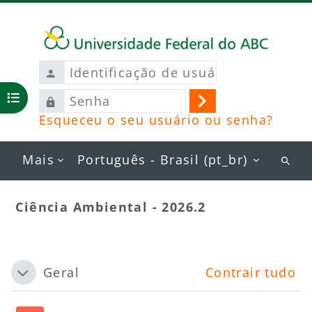
Ir para o conteúdo principal
Identificação
de
Senha
usuário
Abrir índice do curso
Acessar
Esqueceu o seu usuário ou senha?
Mais
Português - Brasil ‎(pt_br)‎
Busc
curs
Ciência Ambiental - 2026.2
Blocos
Contorno da seção
Geral
Contrair tudo
Contrair