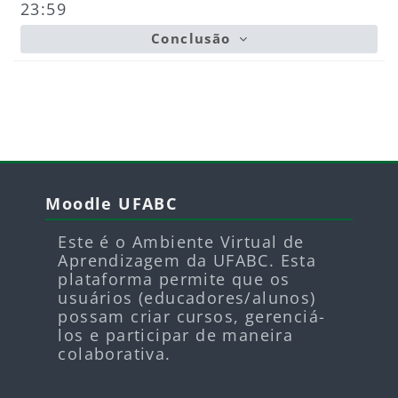
23:59
Conclusão
Blocos
Blocos
Pular Moodle UFABC
Moodle UFABC
Este é o Ambiente Virtual de
Aprendizagem da UFABC. Esta
plataforma permite que os
usuários (educadores/alunos)
possam criar cursos, gerenciá-
los e participar de maneira
colaborativa.