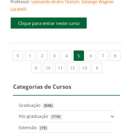
Professor:
Leonardo Andre Testoni
,
Solange Wagner
Locatelli
Clique para entrar neste curso
Previous page
(current)
(current)
(current)
(current)
(current)
(current)
(current
1
2
3
4
5
6
7
8
(current)
(current)
(current)
(current)
(current)
Next page
9
10
11
12
13
Categorias de Cursos
Graduação
 (848)
Pós-graduação
 (114)
Extensão
 (19)