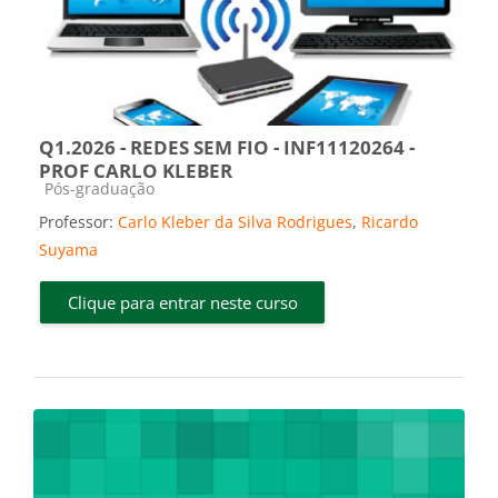
Q1.2026 - REDES SEM FIO - INF11120264 -
PROF CARLO KLEBER
Categoria do curso
Pós-graduação
Professor:
Carlo Kleber da Silva Rodrigues
,
Ricardo
Suyama
Clique para entrar neste curso