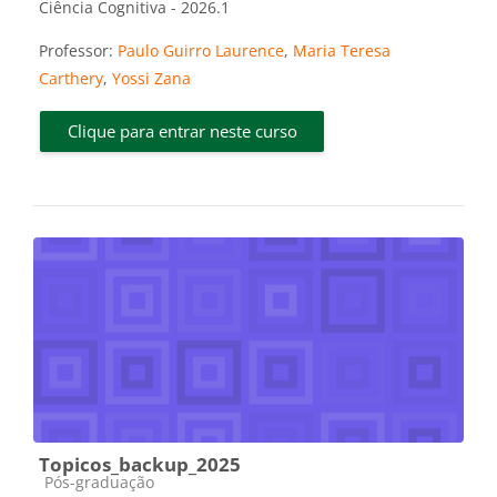
Ciência Cognitiva - 2026.1
Professor:
Paulo Guirro Laurence
,
Maria Teresa
Carthery
,
Yossi Zana
Clique para entrar neste curso
Topicos_backup_2025
Categoria do curso
Pós-graduação