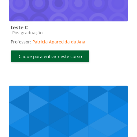
teste C
Categoria do curso
Pós-graduação
Professor:
Patricia Aparecida da Ana
Clique para entrar neste curso