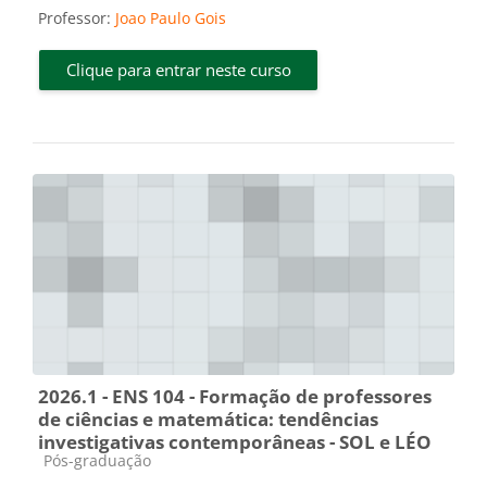
Professor:
Joao Paulo Gois
Clique para entrar neste curso
2026.1 - ENS 104 - Formação de professores
de ciências e matemática: tendências
investigativas contemporâneas - SOL e LÉO
Categoria do curso
Pós-graduação