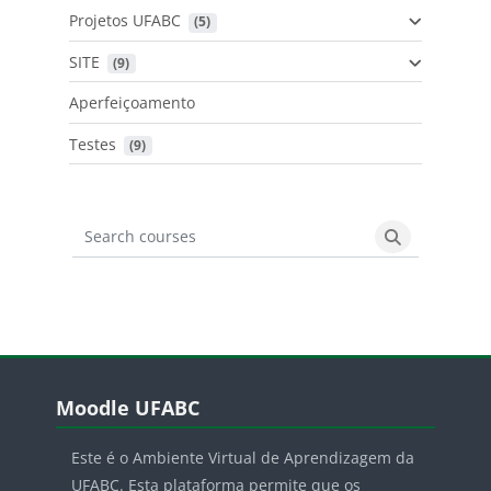
Projetos UFABC
 (5)
SITE
 (9)
Aperfeiçoamento
Testes
 (9)
Search courses
Search cours
Blocos
Pular Moodle UFABC
Moodle UFABC
Este é o Ambiente Virtual de Aprendizagem da
UFABC. Esta plataforma permite que os