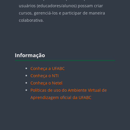
usuários (educadores/alunos) possam criar
cursos, gerenciá-los e participar de maneira
colaborativa.
Blocos
Pular Informação
Informação
Conheça a UFABC
Conheça o NTI
Conheça o Netel
Políticas de uso do Ambiente Virtual de
Aprendizagem oficial da UFABC
Blocos
Pular Aplicativos