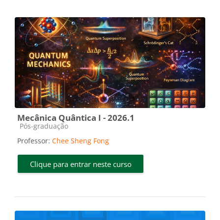
Mecânica Quântica I - 2026.1
Categoria do curso
Pós-graduação
Professor:
Chee Sheng Fong
Clique para entrar neste curso