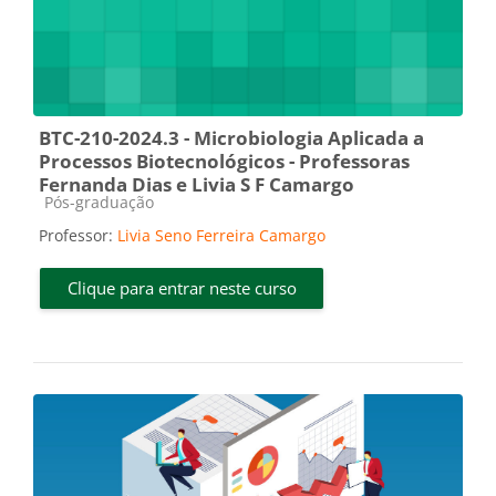
BTC-210-2024.3 - Microbiologia Aplicada a
Processos Biotecnológicos - Professoras
Fernanda Dias e Livia S F Camargo
Categoria do curso
Pós-graduação
Professor:
Livia Seno Ferreira Camargo
Clique para entrar neste curso