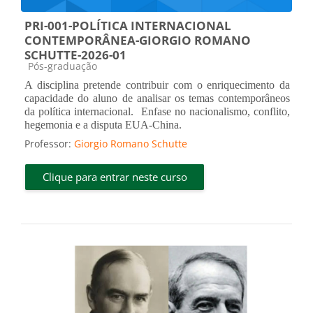
PRI-001-POLÍTICA INTERNACIONAL
CONTEMPORÂNEA-GIORGIO ROMANO
SCHUTTE-2026-01
Categoria do curso
Pós-graduação
A disciplina pretende contribuir com o enriquecimento da
capacidade do aluno de analisar os temas contemporâneos
da política internacional.
Enfase no nacionalismo, conflito,
hegemonia e a disputa EUA-China.
Professor:
Giorgio Romano Schutte
Clique para entrar neste curso