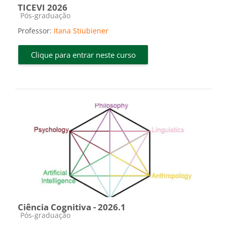
TICEVI 2026
Categoria do curso
Pós-graduação
Professor:
Itana Stiubiener
Clique para entrar neste curso
Ciência Cognitiva - 2026.1
Categoria do curso
Pós-graduação