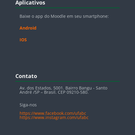
Aplicativos
Baixe o app do Moodle em seu smartphone:
Android
IOS
Blocos
Pular Contato
Contato
Av. dos Estados, 5001. Bairro Bangu - Santo
André /SP – Brasil. CEP 09210-580.
Siga-nos
https://www.facebook.com/ufabc
https://www.instagram.com/ufabc