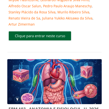
Alfredo Oscar Salun
,
Pedro Paulo Araujo Maneschy
,
Stanley Plácido da Rosa Silva
,
Murilo Ribeiro Silva
,
Renato Vieira de Sa
,
Juliana Yukiko Akisawa da Silva
,
Artur Zimerman
Clique para entrar neste curso
EBM 103 - ANATOMIA E FISIOLOGIA - U -2026-