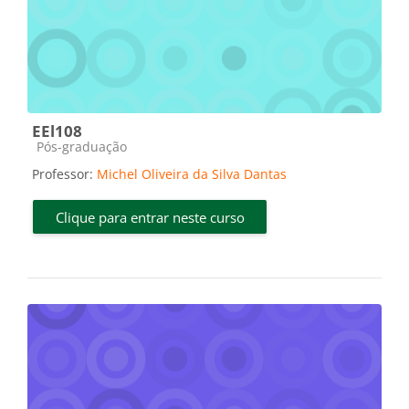
EEl108
Categoria do curso
Pós-graduação
Professor:
Michel Oliveira da Silva Dantas
Clique para entrar neste curso