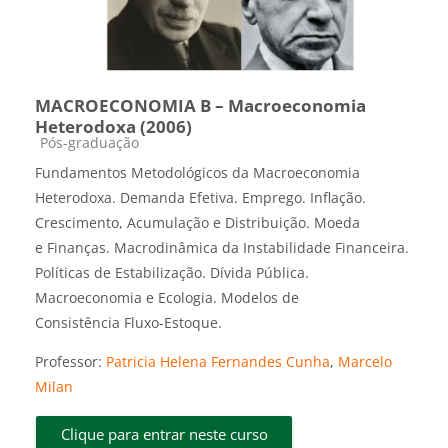
MACROECONOMIA B – Macroeconomia
Heterodoxa (2006)
Categoria do curso
Pós-graduação
Fundamentos Metodológicos da Macroeconomia
Heterodoxa. Demanda Efetiva. Emprego. Inflação.
Crescimento, Acumulação e Distribuição. Moeda
e Finanças. Macrodinâmica da Instabilidade Financeira.
Políticas de Estabilização. Dívida Pública.
Macroeconomia e Ecologia. Modelos de
Consistência Fluxo-Estoque.
Professor:
Patricia Helena Fernandes Cunha
,
Marcelo
Milan
Clique para entrar neste curso