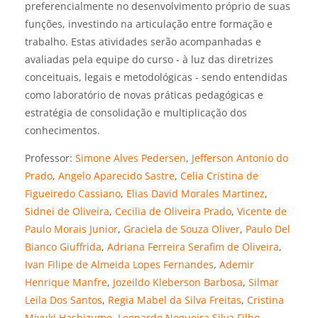
preferencialmente no desenvolvimento próprio de suas
funções, investindo na articulação entre formação e
trabalho. Estas atividades serão acompanhadas e
avaliadas pela equipe do curso - à luz das diretrizes
conceituais, legais e metodológicas - sendo entendidas
como laboratório de novas práticas pedagógicas e
estratégia de consolidação e multiplicação dos
conhecimentos.
Professor:
Simone Alves Pedersen
,
Jefferson Antonio do
Prado
,
Angelo Aparecido Sastre
,
Celia Cristina de
Figueiredo Cassiano
,
Elias David Morales Martinez
,
Sidnei de Oliveira
,
Cecilia de Oliveira Prado
,
Vicente de
Paulo Morais Junior
,
Graciela de Souza Oliver
,
Paulo Del
Bianco Giuffrida
,
Adriana Ferreira Serafim de Oliveira
,
Ivan Filipe de Almeida Lopes Fernandes
,
Ademir
Henrique Manfre
,
Jozeildo Kleberson Barbosa
,
Silmar
Leila Dos Santos
,
Regia Mabel da Silva Freitas
,
Cristina
Miyuki Hashizume
,
Leonardo Nogueira Silva Filho
,