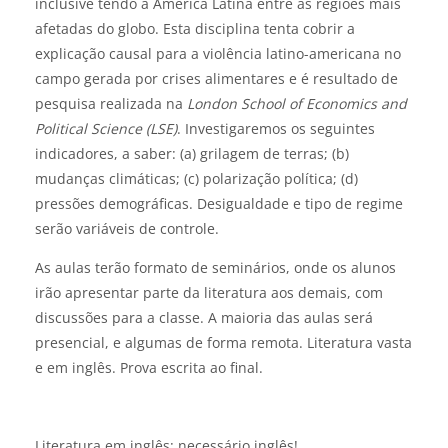
inclusive tendo
a América Latina entre as regiões
mais
afetadas
do globo
.
Esta disciplina
tenta cobrir a
explicação causal para a violência latino-americana
no
campo
gerada p
or
crises alimentares
e é resultado de
pesquisa realizada na
London School of Economics and
Political Science (LSE)
.
Investigaremos os seguintes
indicadores, a saber: (a) grilagem de terras; (b)
mudanças climáticas; (c) polarização política; (d)
pressões demográficas.
Desigualdade e tipo de regime
serão variáveis de controle.
As aulas terão formato de seminários, onde os alunos
irão apresentar parte da literatura aos demais, com
discussões para a classe. A maioria das aulas será
presencial, e algumas de forma remota. Literatura vasta
e em inglês. Prova escrita ao final.
Literatura em inglês: necessário inglês!