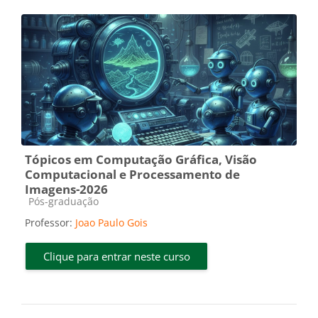
Tópicos em Computação Gráfica, Visão
Computacional e Processamento de
Imagens-2026
Categoria do curso
Pós-graduação
Professor:
Joao Paulo Gois
Clique para entrar neste curso