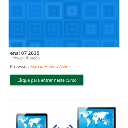
ens107 2025
Categoria do curso
Pós-graduação
Professor:
Marcia Helena Alvim
Clique para entrar neste curso