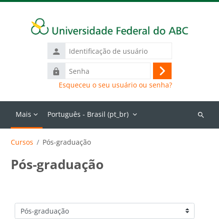
Ir para o conteúdo principal
Identificação
de
Senha
usuário
Acessar
Esqueceu o seu usuário ou senha?
Mais
Português - Brasil ‎(pt_br)‎
Buscar
cursos
Cursos
Pós-graduação
Pós-graduação
Categorias de Cursos