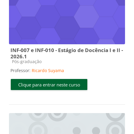
INF-007 e INF-010 - Estágio de Docência I e II -
2026.1
Categoria do curso
Pós-graduação
Professor:
Ricardo Suyama
Clique para entrar neste curso