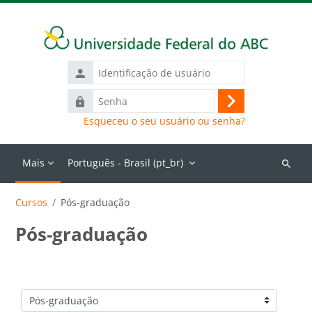
Ir para o conteúdo principal
Identificação
de
Senha
usuário
Acessar
Esqueceu o seu usuário ou senha?
Mais
Português - Brasil ‎(pt_br)‎
Buscar
cursos
Cursos
Pós-graduação
Pós-graduação
Categorias de Cursos