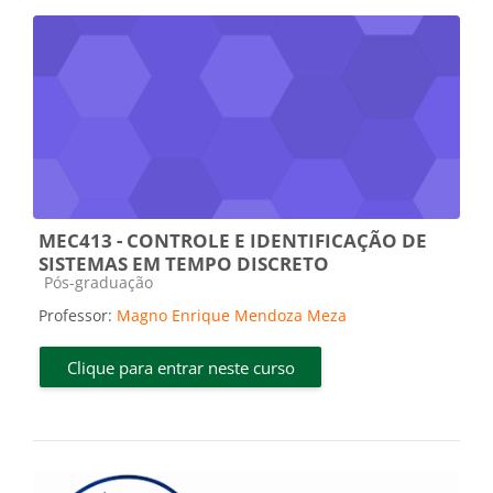
MEC413 - CONTROLE E IDENTIFICAÇÃO DE
SISTEMAS EM TEMPO DISCRETO
Categoria do curso
Pós-graduação
Professor:
Magno Enrique Mendoza Meza
Clique para entrar neste curso