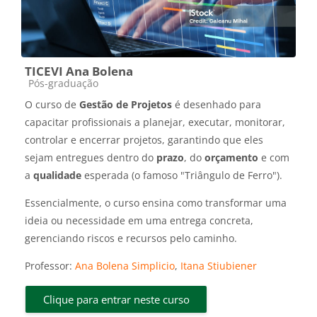
TICEVI Ana Bolena
Categoria do curso
Pós-graduação
O curso de
Gestão de Projetos
é desenhado para
capacitar profissionais a planejar, executar, monitorar,
controlar e encerrar projetos, garantindo que eles
sejam entregues dentro do
prazo
, do
orçamento
e com
a
qualidade
esperada (o famoso "Triângulo de Ferro").
Essencialmente, o curso ensina como transformar uma
ideia ou necessidade em uma entrega concreta,
gerenciando riscos e recursos pelo caminho.
Professor:
Ana Bolena Simplicio
,
Itana Stiubiener
Clique para entrar neste curso