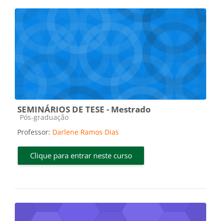
SEMINÁRIOS DE TESE - Mestrado
Categoria do curso
Pós-graduação
Professor:
Darlene Ramos Dias
Clique para entrar neste curso