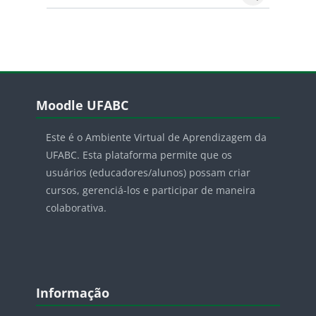
Search courses
Search cours
Blocos
Pular Moodle UFABC
Moodle UFABC
Este é o Ambiente Virtual de Aprendizagem da
UFABC. Esta plataforma permite que os
usuários (educadores/alunos) possam criar
cursos, gerenciá-los e participar de maneira
colaborativa.
Blocos
Pular Informação
Informação