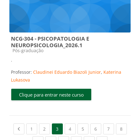
NCG-304 - PSICOPATOLOGIA E
NEUROPSICOLOGIA_2026.1
Categoria do curso
Pós-graduação
.
Professor:
Claudinei Eduardo Biazoli Junior
,
Katerina
Lukasova
Clique para entrar neste curso
Previous page
(current)
(current)
(current)
(current)
(current)
(current)
(current
1
2
3
4
5
6
7
8