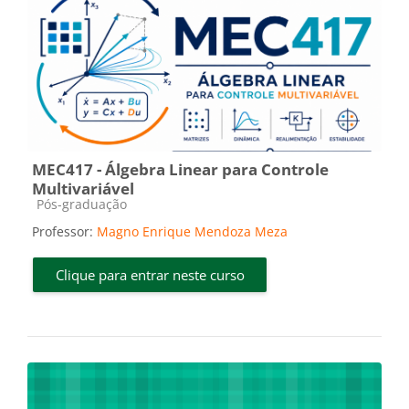
MEC417 - Álgebra Linear para Controle
Multivariável
Categoria do curso
Pós-graduação
Professor:
Magno Enrique Mendoza Meza
Clique para entrar neste curso