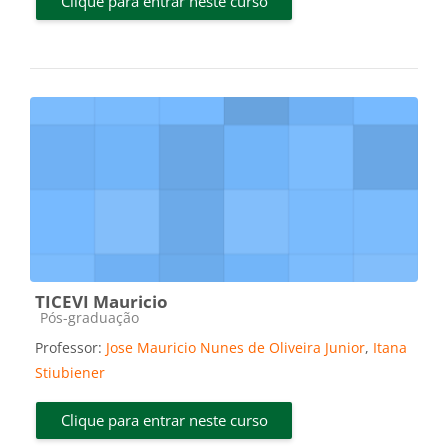
Clique para entrar neste curso
TICEVI Mauricio
Categoria do curso
Pós-graduação
Professor:
Jose Mauricio Nunes de Oliveira Junior
,
Itana
Stiubiener
Clique para entrar neste curso