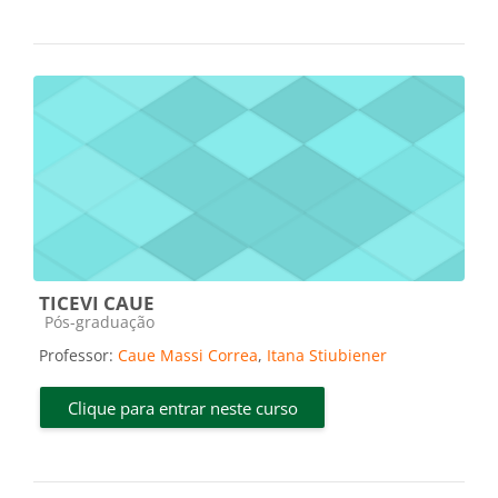
TICEVI CAUE
Categoria do curso
Pós-graduação
Professor:
Caue Massi Correa
,
Itana Stiubiener
Clique para entrar neste curso