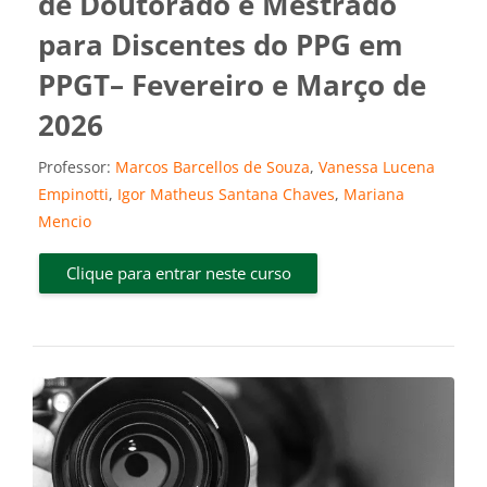
de Doutorado e Mestrado
para Discentes do PPG em
PPGT– Fevereiro e Março de
2026
Professor:
Marcos Barcellos de Souza
,
Vanessa Lucena
Empinotti
,
Igor Matheus Santana Chaves
,
Mariana
Mencio
Clique para entrar neste curso