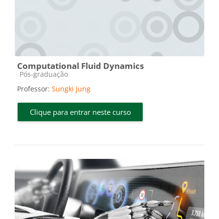
Computational Fluid Dynamics
Categoria do curso
Pós-graduação
Professor:
Sungki Jung
Clique para entrar neste curso