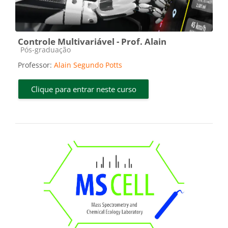
Controle Multivariável - Prof. Alain
Categoria do curso
Pós-graduação
Professor:
Alain Segundo Potts
Clique para entrar neste curso