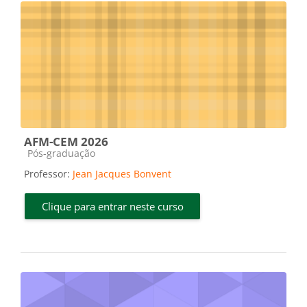
AFM-CEM 2026
Categoria do curso
Pós-graduação
Professor:
Jean Jacques Bonvent
Clique para entrar neste curso