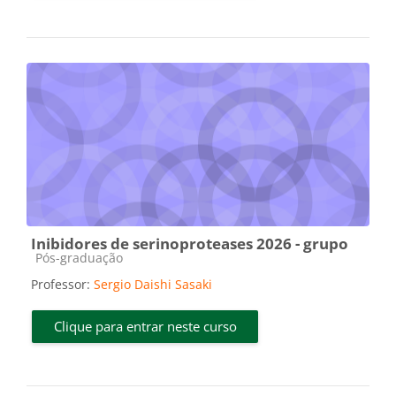
Inibidores de serinoproteases 2026 - grupo
Categoria do curso
Pós-graduação
Professor:
Sergio Daishi Sasaki
Clique para entrar neste curso