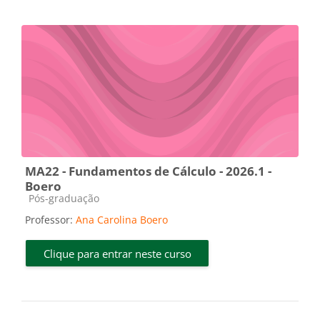
MA22 - Fundamentos de Cálculo - 2026.1 -
Boero
Categoria do curso
Pós-graduação
Professor:
Ana Carolina Boero
Clique para entrar neste curso