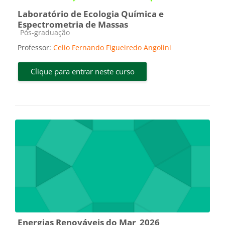
Laboratório de Ecologia Química e
Espectrometria de Massas
Categoria do curso
Pós-graduação
Professor:
Celio Fernando Figueiredo Angolini
Clique para entrar neste curso
Energias Renováveis do Mar_2026