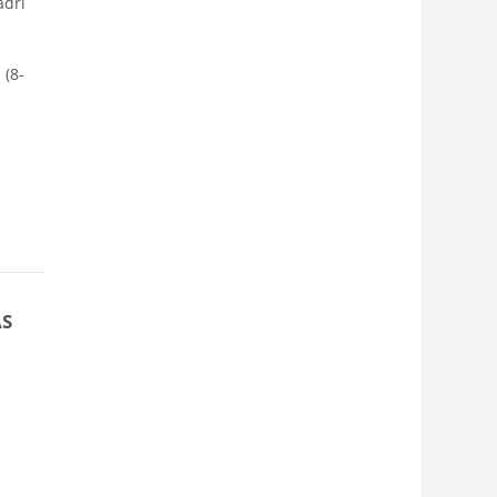
adri
 (8-
AS