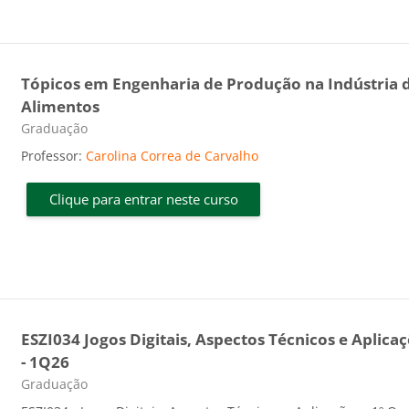
Tópicos em Engenharia de Produção na Indústria 
Alimentos
Categoria do curso
Graduação
Professor:
Carolina Correa de Carvalho
Clique para entrar neste curso
ESZI034 Jogos Digitais, Aspectos Técnicos e Aplica
- 1Q26
Categoria do curso
Graduação