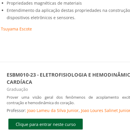
Propriedades magnéticas de materiais
Entendimento da aplicação destas propriedades na construção
dispositivos eletrônicos e sensores.
 Tsuyama Escote
ESBM010-23 - ELETROFISIOLOGIA E HEMODINÂMI
CARDÍACA
Categoria do curso
Graduação
Prover uma visão geral dos fenômenos de acoplamento excit
contração e hemodinâmica do coração.
Professor:
Joao Lameu da Silva Junior
,
Joao Loures Salinet Junio
Clique para entrar neste curso