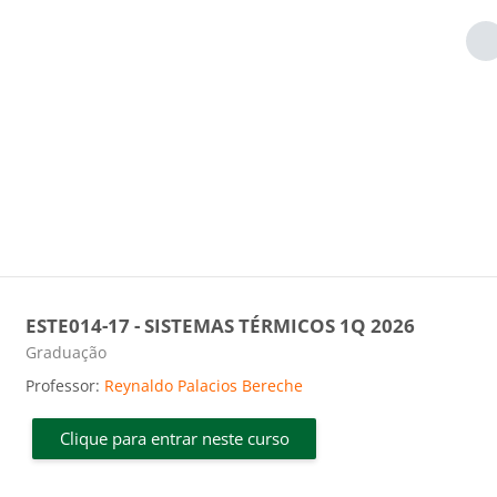
ESTE014-17 - SISTEMAS TÉRMICOS 1Q 2026
Categoria do curso
Graduação
Professor:
Reynaldo Palacios Bereche
Clique para entrar neste curso