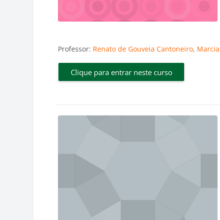
Professor:
Renato de Gouveia Cantoneiro
,
Marcia
Clique para entrar neste curso