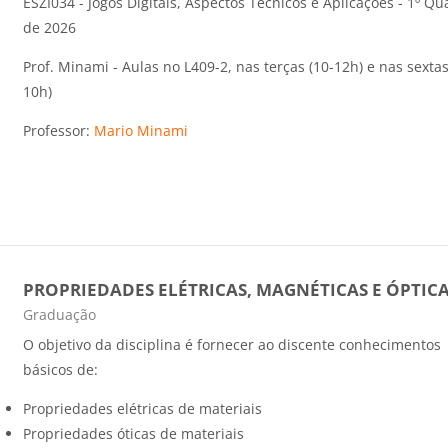
ESZI034 - Jogos Digitais, Aspectos Técnicos e Aplicações - 1º Qu
de 2026
Prof. Minami - Aulas no L409-2, nas terças (10-12h) e nas sextas
10h)
Professor:
Mario Minami
PROPRIEDADES ELÉTRICAS, MAGNÉTICAS E ÓPTIC
Categoria do curso
Graduação
O objetivo da disciplina é fornecer ao discente conhecimentos
básicos de:
Propriedades elétricas de materiais
Propriedades óticas de materiais