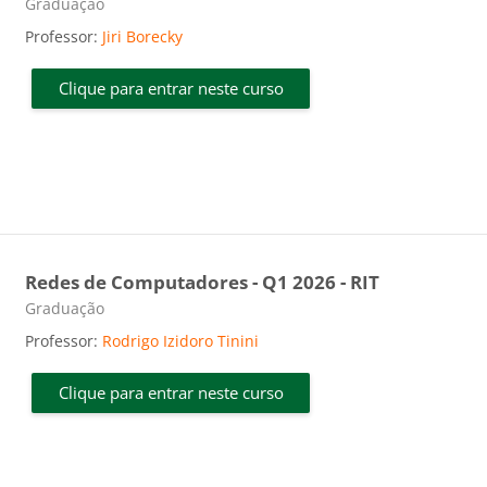
Categoria do curso
Graduação
Professor:
Jiri Borecky
Clique para entrar neste curso
Redes de Computadores - Q1 2026 - RIT
Categoria do curso
Graduação
Professor:
Rodrigo Izidoro Tinini
Clique para entrar neste curso