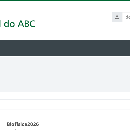
Identific
de
usuário
Biofísica2026