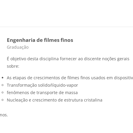
Engenharia de filmes finos
Categoria do curso
Graduação
É objetivo desta disciplina fornecer ao discente noções gerais
sobre:
As etapas de crescimentos de filmes finos usados em dispositiv
Transformação solido/líquido-vapor
fenômenos de transporte de massa
Nucleação e crescimento de estrutura cristalina
;
inos.